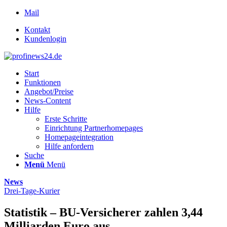
Mail
Kontakt
Kundenlogin
Start
Funktionen
Angebot/Preise
News-Content
Hilfe
Erste Schritte
Einrichtung Partnerhomepages
Homepageintegration
Hilfe anfordern
Suche
Menü
Menü
News
Drei-Tage-Kurier
Statistik – BU-Versicherer zahlen 3,44
Milliarden Euro aus