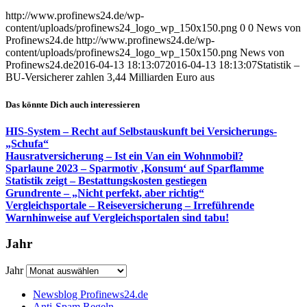
http://www.profinews24.de/wp-
content/uploads/profinews24_logo_wp_150x150.png
0
0
News von
Profinews24.de
http://www.profinews24.de/wp-
content/uploads/profinews24_logo_wp_150x150.png
News von
Profinews24.de
2016-04-13 18:13:07
2016-04-13 18:13:07
Statistik –
BU-Versicherer zahlen 3,44 Milliarden Euro aus
Das könnte Dich auch interessieren
HIS-System – Recht auf Selbstauskunft bei Versicherungs-
„Schufa“
Hausratversicherung – Ist ein Van ein Wohnmobil?
Sparlaune 2023 – Sparmotiv ‚Konsum‘ auf Sparflamme
Statistik zeigt – Bestattungskosten gestiegen
Grundrente – „Nicht perfekt, aber richtig“
Vergleichsportale – Reiseversicherung – Irreführende
Warnhinweise auf Vergleichsportalen sind tabu!
Jahr
Jahr
Newsblog Profinews24.de
Anti-Spam Regeln