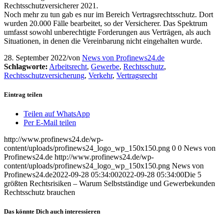
Rechtsschutzversicherer 2021.
Noch mehr zu tun gab es nur im Bereich Vertragsrechtsschutz. Dort
wurden 20.000 Fälle bearbeitet, so der Versicherer. Das Spektrum
umfasst sowohl unberechtigte Forderungen aus Verträgen, als auch
Situationen, in denen die Vereinbarung nicht eingehalten wurde.
28. September 2022
/
von
News von Profinews24.de
Schlagworte:
Arbeitsrecht
,
Gewerbe
,
Rechtsschutz
,
Rechtsschutzversicherung
,
Verkehr
,
Vertragsrecht
Eintrag teilen
Teilen auf WhatsApp
Per E-Mail teilen
http://www.profinews24.de/wp-
content/uploads/profinews24_logo_wp_150x150.png
0
0
News von
Profinews24.de
http://www.profinews24.de/wp-
content/uploads/profinews24_logo_wp_150x150.png
News von
Profinews24.de
2022-09-28 05:34:00
2022-09-28 05:34:00
Die 5
größten Rechtsrisiken – Warum Selbstständige und Gewerbekunden
Rechtsschutz brauchen
Das könnte Dich auch interessieren