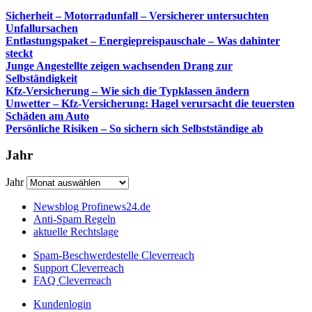
Sicherheit – Motorradunfall – Versicherer untersuchten
Unfallursachen
Entlastungspaket – Energiepreispauschale – Was dahinter
steckt
Junge Angestellte zeigen wachsenden Drang zur
Selbständigkeit
Kfz-Versicherung – Wie sich die Typklassen ändern
Unwetter – Kfz-Versicherung: Hagel verursacht die teuersten
Schäden am Auto
Persönliche Risiken – So sichern sich Selbstständige ab
Jahr
Jahr
Newsblog Profinews24.de
Anti-Spam Regeln
aktuelle Rechtslage
Spam-Beschwerdestelle Cleverreach
Support Cleverreach
FAQ Cleverreach
Kundenlogin