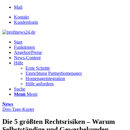
Mail
Kontakt
Kundenlogin
Start
Funktionen
Angebot/Preise
News-Content
Hilfe
Erste Schritte
Einrichtung Partnerhomepages
Homepageintegration
Hilfe anfordern
Suche
Menü
Menü
News
Drei-Tage-Kurier
Die 5 größten Rechtsrisiken – Warum
Selbstständige und Gewerbekunden