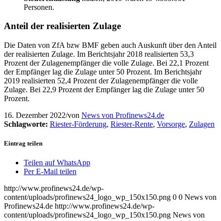
Personen.
Anteil der realisierten Zulage
Die Daten von ZfA bzw BMF geben auch Auskunft über den Anteil
der realisierten Zulage. Im Berichtsjahr 2018 realisierten 53,3
Prozent der Zulagenempfänger die volle Zulage. Bei 22,1 Prozent
der Empfänger lag die Zulage unter 50 Prozent. Im Berichtsjahr
2019 realisierten 52,4 Prozent der Zulagenempfänger die volle
Zulage. Bei 22,9 Prozent der Empfänger lag die Zulage unter 50
Prozent.
16. Dezember 2022
/
von
News von Profinews24.de
Schlagworte:
Riester-Förderung
,
Riester-Rente
,
Vorsorge
,
Zulagen
Eintrag teilen
Teilen auf WhatsApp
Per E-Mail teilen
http://www.profinews24.de/wp-
content/uploads/profinews24_logo_wp_150x150.png
0
0
News von
Profinews24.de
http://www.profinews24.de/wp-
content/uploads/profinews24_logo_wp_150x150.png
News von