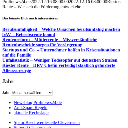
Profinews24.de
2022-12-16 08:00:00
2022-12-16 08:00:00
Riester-
Rente – Wie sich die Förderung entwickelte
Das könnte Dich auch interessieren
Berufsunfähigkeit – Welche Ursachen berufsunfähig machen
bAV – Betriebsrente boomt
Rentenreform – Mütterrente – Missverständliche
Rentenbescheide sorgen für Verärgerung
Startups und Co. – Unternehmer hoffen in Krisensituationen
auf die Familie
Unfallstatistik – Weniger Todesopfer auf deutschen Straßen
Riester-Rente – DRV-Chefin verteidigt staatlich geförderte
Altersvorsorge
Jahr
Jahr
Newsblog Profinews24.de
Anti-Spam Regeln
aktuelle Rechtslage
Spam-Beschwerdestelle Cleverreach
Support Cleverreach