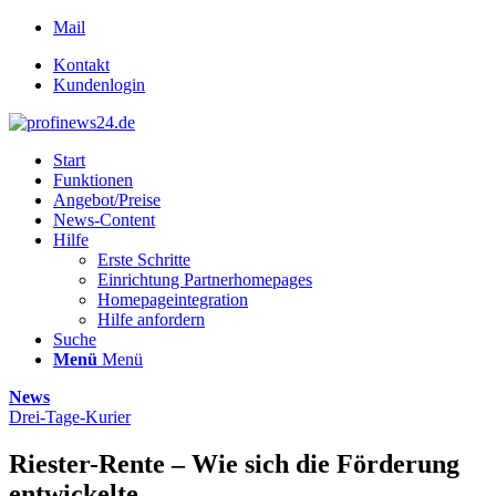
Mail
Kontakt
Kundenlogin
Start
Funktionen
Angebot/Preise
News-Content
Hilfe
Erste Schritte
Einrichtung Partnerhomepages
Homepageintegration
Hilfe anfordern
Suche
Menü
Menü
News
Drei-Tage-Kurier
Riester-Rente – Wie sich die Förderung
entwickelte