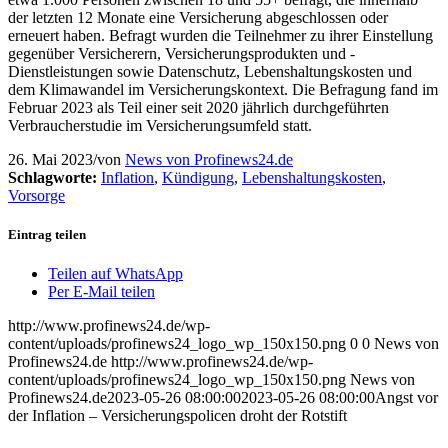
der letzten 12 Monate eine Versicherung abgeschlossen oder
erneuert haben. Befragt wurden die Teilnehmer zu ihrer Einstellung
gegenüber Versicherern, Versicherungsprodukten und -
Dienstleistungen sowie Datenschutz, Lebenshaltungskosten und
dem Klimawandel im Versicherungskontext. Die Befragung fand im
Februar 2023 als Teil einer seit 2020 jährlich durchgeführten
Verbraucherstudie im Versicherungsumfeld statt.
26. Mai 2023
/
von
News von Profinews24.de
Schlagworte:
Inflation
,
Kündigung
,
Lebenshaltungskosten
,
Vorsorge
Eintrag teilen
Teilen auf WhatsApp
Per E-Mail teilen
http://www.profinews24.de/wp-
content/uploads/profinews24_logo_wp_150x150.png
0
0
News von
Profinews24.de
http://www.profinews24.de/wp-
content/uploads/profinews24_logo_wp_150x150.png
News von
Profinews24.de
2023-05-26 08:00:00
2023-05-26 08:00:00
Angst vor
der Inflation – Versicherungspolicen droht der Rotstift