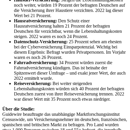
noch weiter, würden 19 Prozent der befragten Deutschen auf
die Versicherung ihrer Haustiere verzichten. 2022 lag dieser
Wert bei 21 Prozent.
Hausratversicherung:
Den Schutz einer
Hausratversicherung halten 21 Prozent der befragten
Deutschen für verzichtbar, wenn die Lebenshaltungskosten
steigen. 2022 waren es noch 24 Prozent.
Datenschutz-Versicherung:
25 Prozent sehen am ehesten
bei der Cyberversicherung Einsparpotenzial. Wichtig bei
diesem Ergebnis: Befragt wurden Privatpersonen. Im Vorjahr
waren es noch 26 Prozent.
Fahrradversicherung:
34 Prozent würden zuerst die
Fahrradversicherung kündigen. Das ist beinahe der
Spitzenwert dieser Umfrage – und exakt jener Wert, der auch
2022 ermittelt wurde.
Reiseversicherung:
Bei weiter steigenden
Lebenshaltungskosten würden sich 40 Prozent der befragten
Deutschen zuerst von ihrer Reiseversicherung trennen. 2022
war dieser Wert mit 35 Prozent noch etwas niedriger.
Über die Studie:
Guidewire beauftragte das unabhängige Marktforschungsinstitut
Censuswide, um Versicherungsnehmer im deutschen, französischen,
spanischen und britischen Markt zu befragen. Pro Land wurden
etwa 1.000 Personen zwischen 18 und 55+ befragt, die innerhalb