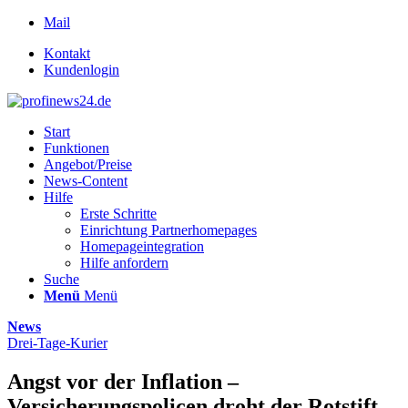
Mail
Kontakt
Kundenlogin
Start
Funktionen
Angebot/Preise
News-Content
Hilfe
Erste Schritte
Einrichtung Partnerhomepages
Homepageintegration
Hilfe anfordern
Suche
Menü
Menü
News
Drei-Tage-Kurier
Angst vor der Inflation –
Versicherungspolicen droht der Rotstift