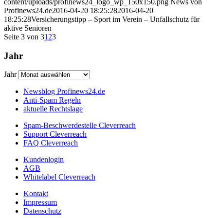
content/uploads/profinews24_logo_wp_150x150.png
News von
Profinews24.de
2016-04-20 18:25:28
2016-04-20
18:25:28
Versicherungstipp – Sport im Verein – Unfallschutz für
aktive Senioren
Seite 3 von 3
1
2
3
Jahr
Jahr
Newsblog Profinews24.de
Anti-Spam Regeln
aktuelle Rechtslage
Spam-Beschwerdestelle Cleverreach
Support Cleverreach
FAQ Cleverreach
Kundenlogin
AGB
Whitelabel Cleverreach
Kontakt
Impressum
Datenschutz