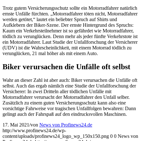
Trotz gutem Versicherungsschutz sollte ein Motorradfahrer natürlich
ernste Unfälle fürchten. „Motorradfahrer töten nicht, Motorradfahrer
werden getötet,“ lautet ein beliebter Spruch auf Shirts und
Aufklebern der Biker-Szene. Der ernste Hintergrund des Spruchs:
Kaum ein Verkehrsteilnehmer ist so gefährdet wie Motorradfahrer,
tödlich zu verunglücken. Denn mehr als jeder fünfte Verkehrstote ist
ein Motorradfahrer. Laut Studie der Unfallforschung der Versicherer
(UDV) ist die Wahrscheinlichkeit, mit einem Motorrad tödlich zu
verunglücken, 21 mal höher als mit einem Auto.
Biker verursachen die Unfälle oft selbst
Wahr an dieser Zahl ist aber auch: Biker verursachen die Unfälle oft
selbst. Auch das ergab nämlich eine Studie der Unfallforschung der
Versicherer: In zwei Dritteln aller tödlichen Unfälle mit
Motorradfahrer verursacht der Motorradfahrer den Unfall selber.
Zusätzlich zu einem guten Versicherungsschutz kann also eine
vorsichtige Fahrweise vor tragischen Unfallfolgen bewahren: Dann
gelingt auch der Fahrspaß auf den eindrucksvollen Maschinen.
17. Mai 2021
/
von
News von Profinews24.de
http://www.profinews24.de/wp-
content/uploads/profinews24_logo_wp_150x150.png
0
0
News von