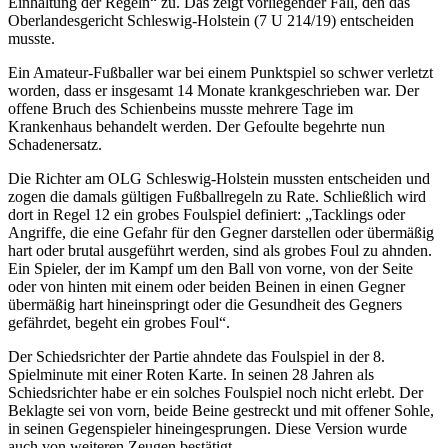
Einhaltung der Regeln“ zu. Das zeigt vorliegender Fall, den das
Oberlandesgericht Schleswig-Holstein (7 U 214/19) entscheiden
musste.
Ein Amateur-Fußballer war bei einem Punktspiel so schwer verletzt
worden, dass er insgesamt 14 Monate krankgeschrieben war. Der
offene Bruch des Schienbeins musste mehrere Tage im
Krankenhaus behandelt werden. Der Gefoulte begehrte nun
Schadenersatz.
Die Richter am OLG Schleswig-Holstein mussten entscheiden und
zogen die damals gültigen Fußballregeln zu Rate. Schließlich wird
dort in Regel 12 ein grobes Foulspiel definiert: „Tacklings oder
Angriffe, die eine Gefahr für den Gegner darstellen oder übermäßig
hart oder brutal ausgeführt werden, sind als grobes Foul zu ahnden.
Ein Spieler, der im Kampf um den Ball von vorne, von der Seite
oder von hinten mit einem oder beiden Beinen in einen Gegner
übermäßig hart hineinspringt oder die Gesundheit des Gegners
gefährdet, begeht ein grobes Foul“.
Der Schiedsrichter der Partie ahndete das Foulspiel in der 8.
Spielminute mit einer Roten Karte. In seinen 28 Jahren als
Schiedsrichter habe er ein solches Foulspiel noch nicht erlebt. Der
Beklagte sei von vorn, beide Beine gestreckt und mit offener Sohle,
in seinen Gegenspieler hineingesprungen. Diese Version wurde
auch von weiteren Zeugen bestätigt.