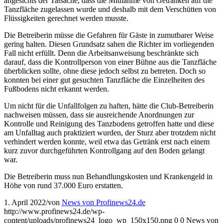
angesichts der Tatsache, dass die Mitnahme von Getränken auf die
Tanzfläche zugelassen wurde und deshalb mit dem Verschütten von
Flüssigkeiten gerechnet werden musste.
Die Betreiberin müsse die Gefahren für Gäste in zumutbarer Weise
gering halten. Diesen Grundsatz sahen die Richter im vorliegenden
Fall nicht erfüllt. Denn die Arbeitsanweisung beschränkte sich
darauf, dass die Kontrollperson von einer Bühne aus die Tanzfläche
überblicken sollte, ohne diese jedoch selbst zu betreten. Doch so
konnten bei einer gut gesuchten Tanzfläche die Einzelheiten des
Fußbodens nicht erkannt werden.
Um nicht für die Unfallfolgen zu haften, hätte die Club-Betreiberin
nachweisen müssen, dass sie ausreichende Anordnungen zur
Kontrolle und Reinigung des Tanzbodens getroffen hatte und diese
am Unfalltag auch praktiziert wurden, der Sturz aber trotzdem nicht
verhindert werden konnte, weil etwa das Getränk erst nach einem
kurz zuvor durchgeführten Kontrollgang auf den Boden gelangt
war.
Die Betreiberin muss nun Behandlungskosten und Krankengeld in
Höhe von rund 37.000 Euro erstatten.
1. April 2022
/
von
News von Profinews24.de
http://www.profinews24.de/wp-
content/uploads/profinews24_logo_wp_150x150.png
0
0
News von