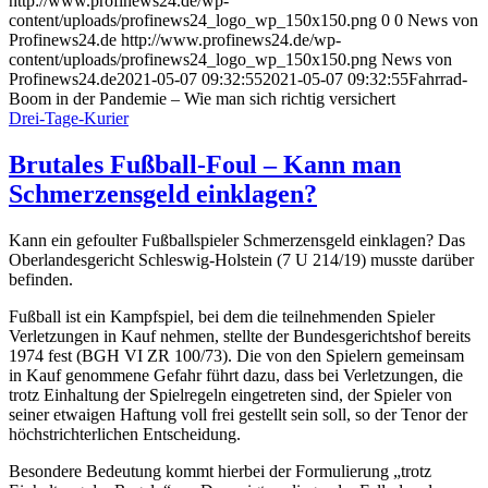
http://www.profinews24.de/wp-
content/uploads/profinews24_logo_wp_150x150.png
0
0
News von
Profinews24.de
http://www.profinews24.de/wp-
content/uploads/profinews24_logo_wp_150x150.png
News von
Profinews24.de
2021-05-07 09:32:55
2021-05-07 09:32:55
Fahrrad-
Boom in der Pandemie – Wie man sich richtig versichert
Drei-Tage-Kurier
Brutales Fußball-Foul – Kann man
Schmerzensgeld einklagen?
Kann ein gefoulter Fußballspieler Schmerzensgeld einklagen? Das
Oberlandesgericht Schleswig-Holstein (7 U 214/19) musste darüber
befinden.
Fußball ist ein Kampfspiel, bei dem die teilnehmenden Spieler
Verletzungen in Kauf nehmen, stellte der Bundesgerichtshof bereits
1974 fest (BGH VI ZR 100/73). Die von den Spielern gemeinsam
in Kauf genommene Gefahr führt dazu, dass bei Verletzungen, die
trotz Einhaltung der Spielregeln eingetreten sind, der Spieler von
seiner etwaigen Haftung voll frei gestellt sein soll, so der Tenor der
höchstrichterlichen Entscheidung.
Besondere Bedeutung kommt hierbei der Formulierung „trotz