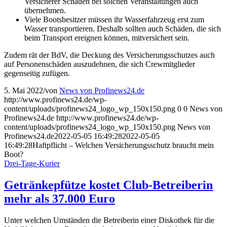
Versicherer Schäden bei solchen Veranstaltungen auch
übernehmen.
Viele Bootsbesitzer müssen ihr Wasserfahrzeug erst zum
Wasser transportieren. Deshalb sollten auch Schäden, die sich
beim Transport ereignen können, mitversichert sein.
Zudem rät der BdV, die Deckung des Versicherungsschutzes auch
auf Personenschäden auszudehnen, die sich Crewmitglieder
gegenseitig zufügen.
5. Mai 2022
/
von
News von Profinews24.de
http://www.profinews24.de/wp-
content/uploads/profinews24_logo_wp_150x150.png
0
0
News von
Profinews24.de
http://www.profinews24.de/wp-
content/uploads/profinews24_logo_wp_150x150.png
News von
Profinews24.de
2022-05-05 16:49:28
2022-05-05
16:49:28
Haftpflicht – Welchen Versicherungsschutz braucht mein
Boot?
Drei-Tage-Kurier
Getränkepfütze kostet Club-Betreiberin
mehr als 37.000 Euro
Unter welchen Umständen die Betreiberin einer Diskothek für die