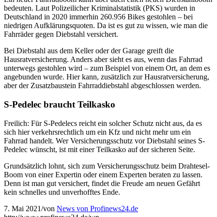
bedeuten. Laut Polizeilicher Kriminalstatistik (PKS) wurden in
Deutschland in 2020 immerhin 260.956 Bikes gestohlen – bei
niedrigen Aufklärungsquoten. Da ist es gut zu wissen, wie man die
Fahrräder gegen Diebstahl versichert.
Bei Diebstahl aus dem Keller oder der Garage greift die
Hausratversicherung. Anders aber sieht es aus, wenn das Fahrrad
unterwegs gestohlen wird – zum Beispiel von einem Ort, an dem es
angebunden wurde. Hier kann, zusätzlich zur Hausratversicherung,
aber der Zusatzbaustein Fahrraddiebstahl abgeschlossen werden.
S-Pedelec braucht Teilkasko
Freilich: Für S-Pedelecs reicht ein solcher Schutz nicht aus, da es
sich hier verkehrsrechtlich um ein Kfz und nicht mehr um ein
Fahrrad handelt. Wer Versicherungsschutz vor Diebstahl seines S-
Pedelec wünscht, ist mit einer Teilkasko auf der sicheren Seite.
Grundsätzlich lohnt, sich zum Versicherungsschutz beim Drahtesel-
Boom von einer Expertin oder einem Experten beraten zu lassen.
Denn ist man gut versichert, findet die Freude am neuen Gefährt
kein schnelles und unverhofftes Ende.
7. Mai 2021
/
von
News von Profinews24.de