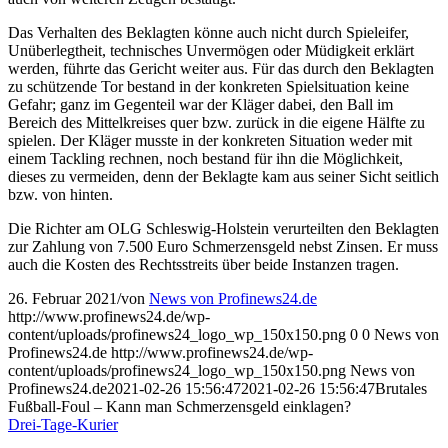
Das Verhalten des Beklagten könne auch nicht durch Spieleifer,
Unüberlegtheit, technisches Unvermögen oder Müdigkeit erklärt
werden, führte das Gericht weiter aus. Für das durch den Beklagten
zu schützende Tor bestand in der konkreten Spielsituation keine
Gefahr; ganz im Gegenteil war der Kläger dabei, den Ball im
Bereich des Mittelkreises quer bzw. zurück in die eigene Hälfte zu
spielen. Der Kläger musste in der konkreten Situation weder mit
einem Tackling rechnen, noch bestand für ihn die Möglichkeit,
dieses zu vermeiden, denn der Beklagte kam aus seiner Sicht seitlich
bzw. von hinten.
Die Richter am OLG Schleswig-Holstein verurteilten den Beklagten
zur Zahlung von 7.500 Euro Schmerzensgeld nebst Zinsen. Er muss
auch die Kosten des Rechtsstreits über beide Instanzen tragen.
26. Februar 2021
/
von
News von Profinews24.de
http://www.profinews24.de/wp-
content/uploads/profinews24_logo_wp_150x150.png
0
0
News von
Profinews24.de
http://www.profinews24.de/wp-
content/uploads/profinews24_logo_wp_150x150.png
News von
Profinews24.de
2021-02-26 15:56:47
2021-02-26 15:56:47
Brutales
Fußball-Foul – Kann man Schmerzensgeld einklagen?
Drei-Tage-Kurier