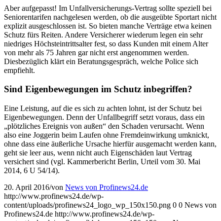
Aber aufgepasst! Im Unfallversicherungs-Vertrag sollte speziell bei
Seniorentarifen nachgelesen werden, ob die ausgeübte Sportart nicht
explizit ausgeschlossen ist. So bieten manche Verträge etwa keinen
Schutz fürs Reiten. Andere Versicherer wiederum legen ein sehr
niedriges Höchsteintrittsalter fest, so dass Kunden mit einem Alter
von mehr als 75 Jahren gar nicht erst angenommen werden.
Diesbezüglich klärt ein Beratungsgespräch, welche Police sich
empfiehlt.
Sind Eigenbewegungen im Schutz inbegriffen?
Eine Leistung, auf die es sich zu achten lohnt, ist der Schutz bei
Eigenbewegungen. Denn der Unfallbegriff setzt voraus, dass ein
„plötzliches Ereignis von außen“ den Schaden verursacht. Wenn
also eine Joggerin beim Laufen ohne Fremdeinwirkung umknickt,
ohne dass eine äußerliche Ursache hierfür ausgemacht werden kann,
geht sie leer aus, wenn nicht auch Eigenschäden laut Vertrag
versichert sind (vgl. Kammerbericht Berlin, Urteil vom 30. Mai
2014, 6 U 54/14).
20. April 2016
/
von
News von Profinews24.de
http://www.profinews24.de/wp-
content/uploads/profinews24_logo_wp_150x150.png
0
0
News von
Profinews24.de
http://www.profinews24.de/wp-