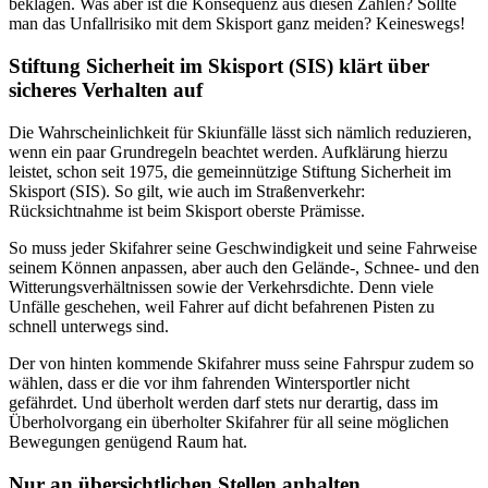
beklagen. Was aber ist die Konsequenz aus diesen Zahlen? Sollte
man das Unfallrisiko mit dem Skisport ganz meiden? Keineswegs!
Stiftung Sicherheit im Skisport (SIS) klärt über
sicheres Verhalten auf
Die Wahrscheinlichkeit für Skiunfälle lässt sich nämlich reduzieren,
wenn ein paar Grundregeln beachtet werden. Aufklärung hierzu
leistet, schon seit 1975, die gemeinnützige Stiftung Sicherheit im
Skisport (SIS). So gilt, wie auch im Straßenverkehr:
Rücksichtnahme ist beim Skisport oberste Prämisse.
So muss jeder Skifahrer seine Geschwindigkeit und seine Fahrweise
seinem Können anpassen, aber auch den Gelände-, Schnee- und den
Witterungsverhältnissen sowie der Verkehrsdichte. Denn viele
Unfälle geschehen, weil Fahrer auf dicht befahrenen Pisten zu
schnell unterwegs sind.
Der von hinten kommende Skifahrer muss seine Fahrspur zudem so
wählen, dass er die vor ihm fahrenden Wintersportler nicht
gefährdet. Und überholt werden darf stets nur derartig, dass im
Überholvorgang ein überholter Skifahrer für all seine möglichen
Bewegungen genügend Raum hat.
Nur an übersichtlichen Stellen anhalten