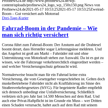
Profinews24.de
http://www.profinews24.de/wp-
content/uploads/profinews24_logo_wp_150x150.png
News von
Profinews24.de
2021-05-17 10:53:25
2021-05-17 10:53:25
Zweirad-
Boom – Gut versichert aufs Motorrad
Drei-Tage-Kurier
Fahrrad-Boom in der Pandemie – Wie
man sich richtig versichert
Corona führt zum Fahrrad-Boom: Der Ansturm auf die Drahtesel
boomt derart, dass Hersteller sogar Lieferengpässe meldeten. Und
das Angebot ist groß am Markt – Fahrräder mit und ohne
Unterstützung von Motorkraft stehen zur Auswahl. Da ist es gut zu
wissen, wie die Fahrzeuge verkehrsrechtlich eingeordnet werden –
und welcher Versicherungsschutz gebraucht wird.
Normalerweise braucht man für ein Fahrrad keine extra
Versicherung, die vom Gesetzgeber vorgeschrieben ist. Gelten doch
muskelbetriebene Fahrräder nicht als Kraftfahrzeug im Sinne des
Straßenverkehrsgesetzes (StVG). Für begeisterte Radler empfiehlt
sich dennoch unbedingt eine Unfallversicherung. Schließlich
verletzen sich pro Jahr fast 14.500 Menschen auf dem Rad. Und
auch eine Privat-Haftpflicht ist im Grunde ein Muss – wer Dritten
einen Schaden verursacht, haftet auch auf dem Rad mit seinem