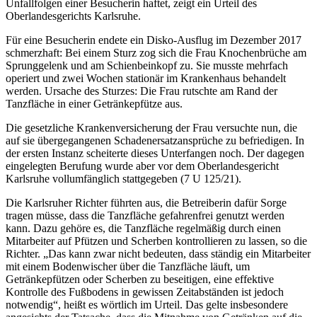
Unfallfolgen einer Besucherin haftet, zeigt ein Urteil des
Oberlandesgerichts Karlsruhe.
Für eine Besucherin endete ein Disko-Ausflug im Dezember 2017
schmerzhaft: Bei einem Sturz zog sich die Frau Knochenbrüche am
Sprunggelenk und am Schienbeinkopf zu. Sie musste mehrfach
operiert und zwei Wochen stationär im Krankenhaus behandelt
werden. Ursache des Sturzes: Die Frau rutschte am Rand der
Tanzfläche in einer Getränkepfütze aus.
Die gesetzliche Krankenversicherung der Frau versuchte nun, die
auf sie übergegangenen Schadenersatzansprüche zu befriedigen. In
der ersten Instanz scheiterte dieses Unterfangen noch. Der dagegen
eingelegten Berufung wurde aber vor dem Oberlandesgericht
Karlsruhe vollumfänglich stattgegeben (7 U 125/21).
Die Karlsruher Richter führten aus, die Betreiberin dafür Sorge
tragen müsse, dass die Tanzfläche gefahrenfrei genutzt werden
kann. Dazu gehöre es, die Tanzfläche regelmäßig durch einen
Mitarbeiter auf Pfützen und Scherben kontrollieren zu lassen, so die
Richter. „Das kann zwar nicht bedeuten, dass ständig ein Mitarbeiter
mit einem Bodenwischer über die Tanzfläche läuft, um
Getränkepfützen oder Scherben zu beseitigen, eine effektive
Kontrolle des Fußbodens in gewissen Zeitabständen ist jedoch
notwendig“, heißt es wörtlich im Urteil. Das gelte insbesondere