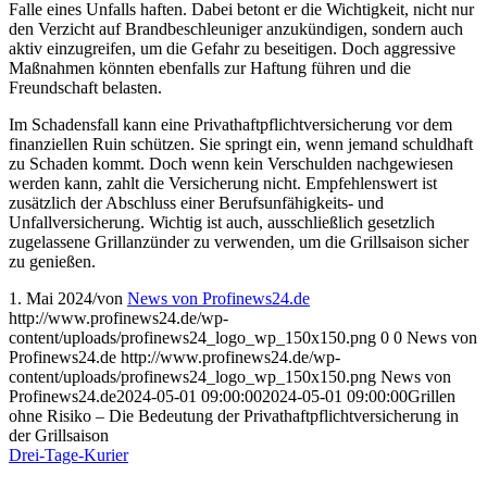
Falle eines Unfalls haften. Dabei betont er die Wichtigkeit, nicht nur
den Verzicht auf Brandbeschleuniger anzukündigen, sondern auch
aktiv einzugreifen, um die Gefahr zu beseitigen. Doch aggressive
Maßnahmen könnten ebenfalls zur Haftung führen und die
Freundschaft belasten.
Im Schadensfall kann eine Privathaftpflichtversicherung vor dem
finanziellen Ruin schützen. Sie springt ein, wenn jemand schuldhaft
zu Schaden kommt. Doch wenn kein Verschulden nachgewiesen
werden kann, zahlt die Versicherung nicht. Empfehlenswert ist
zusätzlich der Abschluss einer Berufsunfähigkeits- und
Unfallversicherung. Wichtig ist auch, ausschließlich gesetzlich
zugelassene Grillanzünder zu verwenden, um die Grillsaison sicher
zu genießen.
1. Mai 2024
/
von
News von Profinews24.de
http://www.profinews24.de/wp-
content/uploads/profinews24_logo_wp_150x150.png
0
0
News von
Profinews24.de
http://www.profinews24.de/wp-
content/uploads/profinews24_logo_wp_150x150.png
News von
Profinews24.de
2024-05-01 09:00:00
2024-05-01 09:00:00
Grillen
ohne Risiko – Die Bedeutung der Privathaftpflichtversicherung in
der Grillsaison
Drei-Tage-Kurier