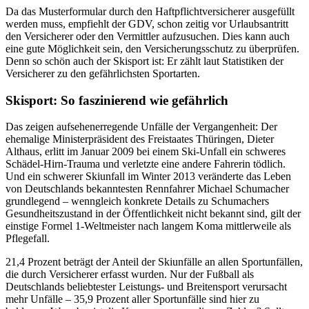
Da das Musterformular durch den Haftpflichtversicherer ausgefüllt
werden muss, empfiehlt der GDV, schon zeitig vor Urlaubsantritt
den Versicherer oder den Vermittler aufzusuchen. Dies kann auch
eine gute Möglichkeit sein, den Versicherungsschutz zu überprüfen.
Denn so schön auch der Skisport ist: Er zählt laut Statistiken der
Versicherer zu den gefährlichsten Sportarten.
Skisport: So faszinierend wie gefährlich
Das zeigen aufsehenerregende Unfälle der Vergangenheit: Der
ehemalige Ministerpräsident des Freistaates Thüringen, Dieter
Althaus, erlitt im Januar 2009 bei einem Ski-Unfall ein schweres
Schädel-Hirn-Trauma und verletzte eine andere Fahrerin tödlich.
Und ein schwerer Skiunfall im Winter 2013 veränderte das Leben
von Deutschlands bekanntesten Rennfahrer Michael Schumacher
grundlegend – wenngleich konkrete Details zu Schumachers
Gesundheitszustand in der Öffentlichkeit nicht bekannt sind, gilt der
einstige Formel 1-Weltmeister nach langem Koma mittlerweile als
Pflegefall.
21,4 Prozent beträgt der Anteil der Skiunfälle an allen Sportunfällen,
die durch Versicherer erfasst wurden. Nur der Fußball als
Deutschlands beliebtester Leistungs- und Breitensport verursacht
mehr Unfälle – 35,9 Prozent aller Sportunfälle sind hier zu