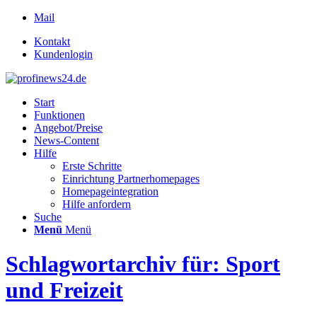
Mail
Kontakt
Kundenlogin
Start
Funktionen
Angebot/Preise
News-Content
Hilfe
Erste Schritte
Einrichtung Partnerhomepages
Homepageintegration
Hilfe anfordern
Suche
Menü
Menü
Schlagwortarchiv für: Sport
und Freizeit