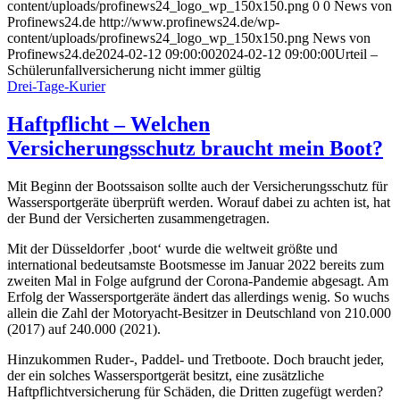
content/uploads/profinews24_logo_wp_150x150.png
0
0
News von
Profinews24.de
http://www.profinews24.de/wp-
content/uploads/profinews24_logo_wp_150x150.png
News von
Profinews24.de
2024-02-12 09:00:00
2024-02-12 09:00:00
Urteil –
Schülerunfallversicherung nicht immer gültig
Drei-Tage-Kurier
Haftpflicht – Welchen
Versicherungsschutz braucht mein Boot?
Mit Beginn der Bootssaison sollte auch der Versicherungsschutz für
Wassersportgeräte überprüft werden. Worauf dabei zu achten ist, hat
der Bund der Versicherten zusammengetragen.
Mit der Düsseldorfer ‚boot‘ wurde die weltweit größte und
international bedeutsamste Bootsmesse im Januar 2022 bereits zum
zweiten Mal in Folge aufgrund der Corona-Pandemie abgesagt. Am
Erfolg der Wassersportgeräte ändert das allerdings wenig. So wuchs
allein die Zahl der Motoryacht-Besitzer in Deutschland von 210.000
(2017) auf 240.000 (2021).
Hinzukommen Ruder-, Paddel- und Tretboote. Doch braucht jeder,
der ein solches Wassersportgerät besitzt, eine zusätzliche
Haftpflichtversicherung für Schäden, die Dritten zugefügt werden?