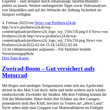
Experten – zum Beispiel durch ortsansässige Sportfachhändler –
prüfen zu lassen. Weitere umfangreiche Tipps sowie Videoanalysen
von Skiunfällen sind auf der Webseite der Stiftung Sicherheit im
Skisport verfügbar.
4. Februar 2022
/
von
News von Profinews24.de
http://www.profinews24.de/wp-
content/uploads/profinews24_logo_wp_150x150.png
0
0
News von
Profinews24.de
http://www.profinews24.de/wp-
content/uploads/profinews24_logo_wp_150x150.png
News von
Profinews24.de
2022-02-04 15:34:14
2022-02-04
15:34:14
Italienurlauber aufpassen – Für Skifahrer besteht
Versicherungspflicht
Drei-Tage-Kurier
Zweirad-Boom – Gut versichert aufs
Motorrad
Mit Regen und niedrigen Temperaturen rettet sich das Aprilwetter
derzeit in den Mai: Und doch: mehr und mehr erobern auch wieder
eindrucksvolle Zweiräder die Straßen. Mit dem Frühling kommt die
Zeit der Motorräder. Biker holen ihre Schätze aus den Garagen,
präsentieren stolz ihre Kluft, brechen zu Touren auf „übers Land“.
Nicht selten sieht man Gruppen von Motorradfahrern im Frühjahr