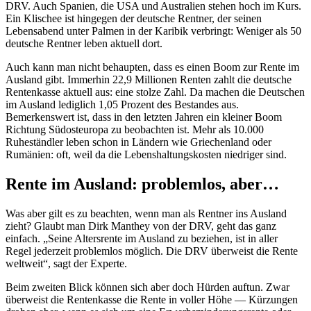
DRV. Auch Spanien, die USA und Australien stehen hoch im Kurs.
Ein Klischee ist hingegen der deutsche Rentner, der seinen
Lebensabend unter Palmen in der Karibik verbringt: Weniger als 50
deutsche Rentner leben aktuell dort.
Auch kann man nicht behaupten, dass es einen Boom zur Rente im
Ausland gibt. Immerhin 22,9 Millionen Renten zahlt die deutsche
Rentenkasse aktuell aus: eine stolze Zahl. Da machen die Deutschen
im Ausland lediglich 1,05 Prozent des Bestandes aus.
Bemerkenswert ist, dass in den letzten Jahren ein kleiner Boom
Richtung Südosteuropa zu beobachten ist. Mehr als 10.000
Ruheständler leben schon in Ländern wie Griechenland oder
Rumänien: oft, weil da die Lebenshaltungskosten niedriger sind.
Rente im Ausland: problemlos, aber…
Was aber gilt es zu beachten, wenn man als Rentner ins Ausland
zieht? Glaubt man Dirk Manthey von der DRV, geht das ganz
einfach. „Seine Altersrente im Ausland zu beziehen, ist in aller
Regel jederzeit problemlos möglich. Die DRV überweist die Rente
weltweit“, sagt der Experte.
Beim zweiten Blick können sich aber doch Hürden auftun. Zwar
überweist die Rentenkasse die Rente in voller Höhe — Kürzungen