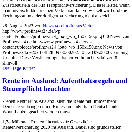
Zusatzbaustein der Kfz-Haftpflichtversicherung. Dieser leistet, wenn
man unverschuldet in einen Verkehrsunfall verwickelt wird und die
Deckungssumme der dortigen Versicherung nicht ausreicht.
28. August 2023
/
von
News von Profinews24.de
http://www.profinews24.de/wp-
content/uploads/profinews24_logo_wp_150x150.png
0
0
News von
Profinews24.de
http://www.profinews24.de/wp-
content/uploads/profinews24_logo_wp_150x150.png
News von
Profinews24.de
2023-08-28 09:00:00
2023-08-28 09:00:00
Camping-
Urlaub – Diese Versicherungen halten Verbraucherschützer für
sinnvoll
Drei-Tage-Kurier
Rente im Ausland: Aufenthaltsregeln und
Steuerpflicht beachten
Ziehen Rentner ins Ausland, zieht die Rente mit. Immer mehr
Deutsche verbringen ihren Ruhestand außerhalb Deutschlands.
Worauf dabei geachtet werden muss.
1,74 Millionen Renten überwies die Gesetzliche
Rentenversicherung 2020 ins Ausland. Dabei sind grundsätzlich