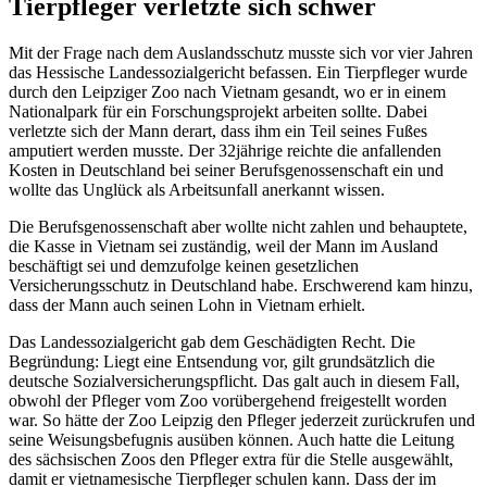
Tierpfleger verletzte sich schwer
Mit der Frage nach dem Auslandsschutz musste sich vor vier Jahren
das Hessische Landessozialgericht befassen. Ein Tierpfleger wurde
durch den Leipziger Zoo nach Vietnam gesandt, wo er in einem
Nationalpark für ein Forschungsprojekt arbeiten sollte. Dabei
verletzte sich der Mann derart, dass ihm ein Teil seines Fußes
amputiert werden musste. Der 32jährige reichte die anfallenden
Kosten in Deutschland bei seiner Berufsgenossenschaft ein und
wollte das Unglück als Arbeitsunfall anerkannt wissen.
Die Berufsgenossenschaft aber wollte nicht zahlen und behauptete,
die Kasse in Vietnam sei zuständig, weil der Mann im Ausland
beschäftigt sei und demzufolge keinen gesetzlichen
Versicherungsschutz in Deutschland habe. Erschwerend kam hinzu,
dass der Mann auch seinen Lohn in Vietnam erhielt.
Das Landessozialgericht gab dem Geschädigten Recht. Die
Begründung: Liegt eine Entsendung vor, gilt grundsätzlich die
deutsche Sozialversicherungspflicht. Das galt auch in diesem Fall,
obwohl der Pfleger vom Zoo vorübergehend freigestellt worden
war. So hätte der Zoo Leipzig den Pfleger jederzeit zurückrufen und
seine Weisungsbefugnis ausüben können. Auch hatte die Leitung
des sächsischen Zoos den Pfleger extra für die Stelle ausgewählt,
damit er vietnamesische Tierpfleger schulen kann. Dass der im