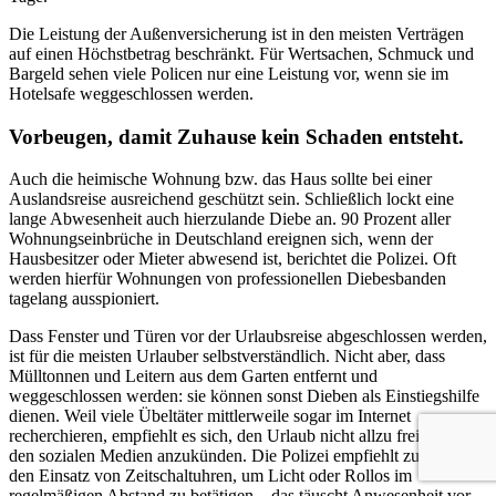
Die Leistung der Außenversicherung ist in den meisten Verträgen
auf einen Höchstbetrag beschränkt. Für Wertsachen, Schmuck und
Bargeld sehen viele Policen nur eine Leistung vor, wenn sie im
Hotelsafe weggeschlossen werden.
Vorbeugen, damit Zuhause kein Schaden entsteht.
Auch die heimische Wohnung bzw. das Haus sollte bei einer
Auslandsreise ausreichend geschützt sein. Schließlich lockt eine
lange Abwesenheit auch hierzulande Diebe an. 90 Prozent aller
Wohnungseinbrüche in Deutschland ereignen sich, wenn der
Hausbesitzer oder Mieter abwesend ist, berichtet die Polizei. Oft
werden hierfür Wohnungen von professionellen Diebesbanden
tagelang ausspioniert.
Dass Fenster und Türen vor der Urlaubsreise abgeschlossen werden,
ist für die meisten Urlauber selbstverständlich. Nicht aber, dass
Mülltonnen und Leitern aus dem Garten entfernt und
weggeschlossen werden: sie können sonst Dieben als Einstiegshilfe
dienen. Weil viele Übeltäter mittlerweile sogar im Internet
recherchieren, empfiehlt es sich, den Urlaub nicht allzu freimütig in
den sozialen Medien anzukünden. Die Polizei empfiehlt zusätzlich
den Einsatz von Zeitschaltuhren, um Licht oder Rollos im
regelmäßigen Abstand zu betätigen – das täuscht Anwesenheit vor.