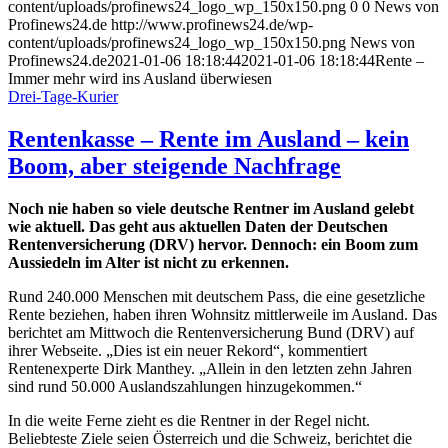
content/uploads/profinews24_logo_wp_150x150.png
0
0
News von
Profinews24.de
http://www.profinews24.de/wp-
content/uploads/profinews24_logo_wp_150x150.png
News von
Profinews24.de
2021-01-06 18:18:44
2021-01-06 18:18:44
Rente –
Immer mehr wird ins Ausland überwiesen
Drei-Tage-Kurier
Rentenkasse – Rente im Ausland – kein
Boom, aber steigende Nachfrage
Noch nie haben so viele deutsche Rentner im Ausland gelebt
wie aktuell. Das geht aus aktuellen Daten der Deutschen
Rentenversicherung (DRV) hervor. Dennoch: ein Boom zum
Aussiedeln im Alter ist nicht zu erkennen.
Rund 240.000 Menschen mit deutschem Pass, die eine gesetzliche
Rente beziehen, haben ihren Wohnsitz mittlerweile im Ausland. Das
berichtet am Mittwoch die Rentenversicherung Bund (DRV) auf
ihrer Webseite. „Dies ist ein neuer Rekord“, kommentiert
Rentenexperte Dirk Manthey. „Allein in den letzten zehn Jahren
sind rund 50.000 Auslandszahlungen hinzugekommen.“
In die weite Ferne zieht es die Rentner in der Regel nicht.
Beliebteste Ziele seien Österreich und die Schweiz, berichtet die