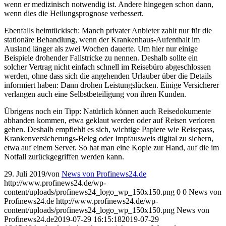
wenn er medizinisch notwendig ist. Andere hingegen schon dann,
wenn dies die Heilungsprognose verbessert.
Ebenfalls heimtückisch: Manch privater Anbieter zahlt nur für die
stationäre Behandlung, wenn der Krankenhaus-Aufenthalt im
Ausland länger als zwei Wochen dauerte. Um hier nur einige
Beispiele drohender Fallstricke zu nennen. Deshalb sollte ein
solcher Vertrag nicht einfach schnell im Reisebüro abgeschlossen
werden, ohne dass sich die angehenden Urlauber über die Details
informiert haben: Dann drohen Leistungslücken. Einige Versicherer
verlangen auch eine Selbstbeteiligung von ihren Kunden.
Übrigens noch ein Tipp: Natürlich können auch Reisedokumente
abhanden kommen, etwa geklaut werden oder auf Reisen verloren
gehen. Deshalb empfiehlt es sich, wichtige Papiere wie Reisepass,
Krankenversicherungs-Beleg oder Impfausweis digital zu sichern,
etwa auf einem Server. So hat man eine Kopie zur Hand, auf die im
Notfall zurückgegriffen werden kann.
29. Juli 2019
/
von
News von Profinews24.de
http://www.profinews24.de/wp-
content/uploads/profinews24_logo_wp_150x150.png
0
0
News von
Profinews24.de
http://www.profinews24.de/wp-
content/uploads/profinews24_logo_wp_150x150.png
News von
Profinews24.de
2019-07-29 16:15:18
2019-07-29