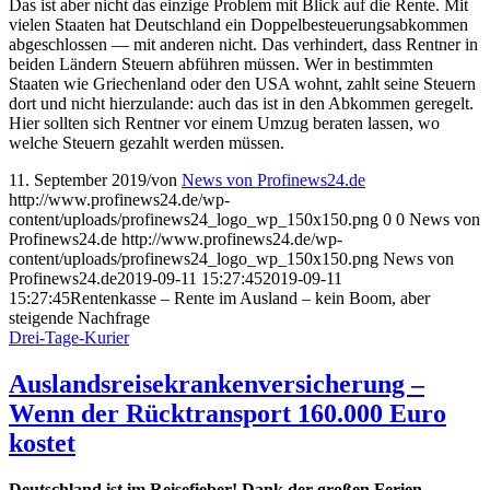
Das ist aber nicht das einzige Problem mit Blick auf die Rente. Mit
vielen Staaten hat Deutschland ein Doppelbesteuerungsabkommen
abgeschlossen — mit anderen nicht. Das verhindert, dass Rentner in
beiden Ländern Steuern abführen müssen. Wer in bestimmten
Staaten wie Griechenland oder den USA wohnt, zahlt seine Steuern
dort und nicht hierzulande: auch das ist in den Abkommen geregelt.
Hier sollten sich Rentner vor einem Umzug beraten lassen, wo
welche Steuern gezahlt werden müssen.
11. September 2019
/
von
News von Profinews24.de
http://www.profinews24.de/wp-
content/uploads/profinews24_logo_wp_150x150.png
0
0
News von
Profinews24.de
http://www.profinews24.de/wp-
content/uploads/profinews24_logo_wp_150x150.png
News von
Profinews24.de
2019-09-11 15:27:45
2019-09-11
15:27:45
Rentenkasse – Rente im Ausland – kein Boom, aber
steigende Nachfrage
Drei-Tage-Kurier
Auslandsreisekrankenversicherung –
Wenn der Rücktransport 160.000 Euro
kostet
Deutschland ist im Reisefieber! Dank der großen Ferien