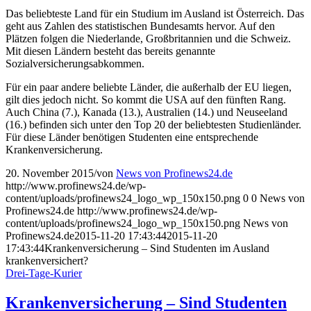
Das beliebteste Land für ein Studium im Ausland ist Österreich. Das
geht aus Zahlen des statistischen Bundesamts hervor. Auf den
Plätzen folgen die Niederlande, Großbritannien und die Schweiz.
Mit diesen Ländern besteht das bereits genannte
Sozialversicherungsabkommen.
Für ein paar andere beliebte Länder, die außerhalb der EU liegen,
gilt dies jedoch nicht. So kommt die USA auf den fünften Rang.
Auch China (7.), Kanada (13.), Australien (14.) und Neuseeland
(16.) befinden sich unter den Top 20 der beliebtesten Studienländer.
Für diese Länder benötigen Studenten eine entsprechende
Krankenversicherung.
20. November 2015
/
von
News von Profinews24.de
http://www.profinews24.de/wp-
content/uploads/profinews24_logo_wp_150x150.png
0
0
News von
Profinews24.de
http://www.profinews24.de/wp-
content/uploads/profinews24_logo_wp_150x150.png
News von
Profinews24.de
2015-11-20 17:43:44
2015-11-20
17:43:44
Krankenversicherung – Sind Studenten im Ausland
krankenversichert?
Drei-Tage-Kurier
Krankenversicherung – Sind Studenten