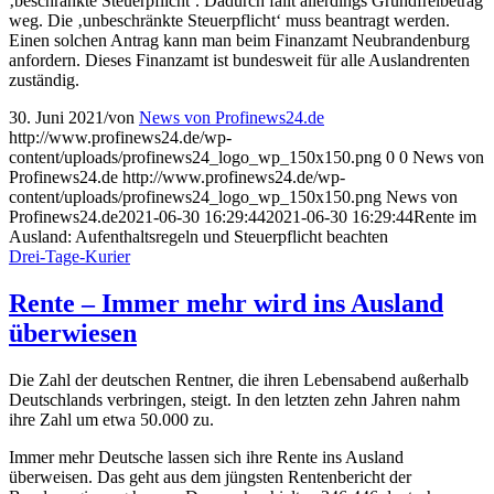
‚beschränkte Steuerpflicht‘. Dadurch fällt allerdings Grundfreibetrag
weg. Die ‚unbeschränkte Steuerpflicht‘ muss beantragt werden.
Einen solchen Antrag kann man beim Finanzamt Neubrandenburg
anfordern. Dieses Finanzamt ist bundesweit für alle Auslandrenten
zuständig.
30. Juni 2021
/
von
News von Profinews24.de
http://www.profinews24.de/wp-
content/uploads/profinews24_logo_wp_150x150.png
0
0
News von
Profinews24.de
http://www.profinews24.de/wp-
content/uploads/profinews24_logo_wp_150x150.png
News von
Profinews24.de
2021-06-30 16:29:44
2021-06-30 16:29:44
Rente im
Ausland: Aufenthaltsregeln und Steuerpflicht beachten
Drei-Tage-Kurier
Rente – Immer mehr wird ins Ausland
überwiesen
Die Zahl der deutschen Rentner, die ihren Lebensabend außerhalb
Deutschlands verbringen, steigt. In den letzten zehn Jahren nahm
ihre Zahl um etwa 50.000 zu.
Immer mehr Deutsche lassen sich ihre Rente ins Ausland
überweisen. Das geht aus dem jüngsten Rentenbericht der