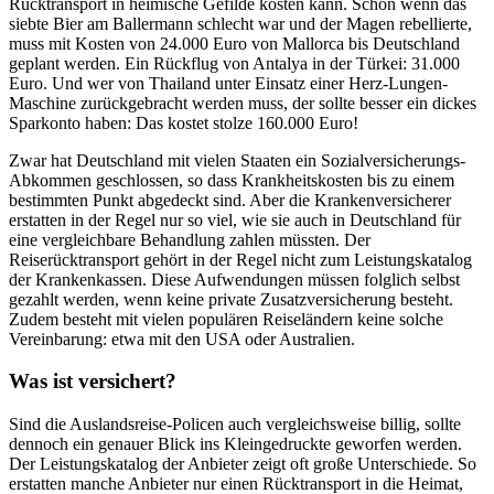
Rücktransport in heimische Gefilde kosten kann. Schon wenn das
siebte Bier am Ballermann schlecht war und der Magen rebellierte,
muss mit Kosten von 24.000 Euro von Mallorca bis Deutschland
geplant werden. Ein Rückflug von Antalya in der Türkei: 31.000
Euro. Und wer von Thailand unter Einsatz einer Herz-Lungen-
Maschine zurückgebracht werden muss, der sollte besser ein dickes
Sparkonto haben: Das kostet stolze 160.000 Euro!
Zwar hat Deutschland mit vielen Staaten ein Sozialversicherungs-
Abkommen geschlossen, so dass Krankheitskosten bis zu einem
bestimmten Punkt abgedeckt sind. Aber die Krankenversicherer
erstatten in der Regel nur so viel, wie sie auch in Deutschland für
eine vergleichbare Behandlung zahlen müssten. Der
Reiserücktransport gehört in der Regel nicht zum Leistungskatalog
der Krankenkassen. Diese Aufwendungen müssen folglich selbst
gezahlt werden, wenn keine private Zusatzversicherung besteht.
Zudem besteht mit vielen populären Reiseländern keine solche
Vereinbarung: etwa mit den USA oder Australien.
Was ist versichert?
Sind die Auslandsreise-Policen auch vergleichsweise billig, sollte
dennoch ein genauer Blick ins Kleingedruckte geworfen werden.
Der Leistungskatalog der Anbieter zeigt oft große Unterschiede. So
erstatten manche Anbieter nur einen Rücktransport in die Heimat,