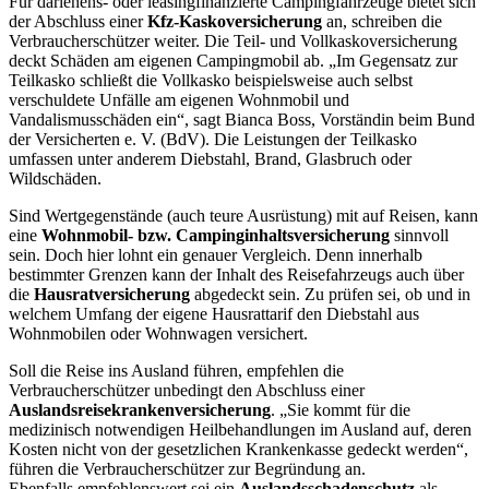
Für darlehens- oder leasingfinanzierte Campingfahrzeuge bietet sich
der Abschluss einer
Kfz-Kaskoversicherung
an, schreiben die
Verbraucherschützer weiter. Die Teil- und Vollkaskoversicherung
deckt Schäden am eigenen Campingmobil ab. „Im Gegensatz zur
Teilkasko schließt die Vollkasko beispielsweise auch selbst
verschuldete Unfälle am eigenen Wohnmobil und
Vandalismusschäden ein“, sagt Bianca Boss, Vorständin beim Bund
der Versicherten e. V. (BdV). Die Leistungen der Teilkasko
umfassen unter anderem Diebstahl, Brand, Glasbruch oder
Wildschäden.
Sind Wertgegenstände (auch teure Ausrüstung) mit auf Reisen, kann
eine
Wohnmobil- bzw. Campinginhaltsversicherung
sinnvoll
sein. Doch hier lohnt ein genauer Vergleich. Denn innerhalb
bestimmter Grenzen kann der Inhalt des Reisefahrzeugs auch über
die
Hausratversicherung
abgedeckt sein. Zu prüfen sei, ob und in
welchem Umfang der eigene Hausrattarif den Diebstahl aus
Wohnmobilen oder Wohnwagen versichert.
Soll die Reise ins Ausland führen, empfehlen die
Verbraucherschützer unbedingt den Abschluss einer
Auslandsreisekrankenversicherung
. „Sie kommt für die
medizinisch notwendigen Heilbehandlungen im Ausland auf, deren
Kosten nicht von der gesetzlichen Krankenkasse gedeckt werden“,
führen die Verbraucherschützer zur Begründung an.
Ebenfalls empfehlenswert sei ein
Auslandsschadenschutz
als