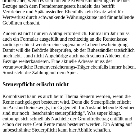
drohen aber, wenn es sich um eine Erwerbsminderungsrente oder
Bezüge nach dem Fremdrentengesetz handelt: das betrifft
Vertriebene und Spätaussiedler. Ebenfalls kein Ersatz wird für
Wertverlust durch schwankende Währungskurse und für anfallende
Gebühren erbracht.
Zudem ist nicht nur ein Antrag erforderlich. Einmal im Jahr muss
auch ein Formular ausgefüllt und rechtzeitig an die Rentenkasse
zurückgeschickt werden: eine sogenannte Lebensbescheinigung.
Damit will die Behörde überprüfen, ob der Ruheständler tatsächlich
noch lebt…und nicht Angehörige auch nach seinem Ableben die
Bezüge weiterkassieren. Eine aktuelle Adresse muss der
verantwortliche Rentenversicherungs-Träger ebenfalls immer haben.
Sonst steht die Zahlung auf dem Spiel.
Steuerpflicht erlischt nicht
Kompliziert kann es auch beim Thema Steuern werden, wenn die
Rente nachgelagert besteuert wird. Denn die Steuerpflicht erlischt
im Ausland keineswegs, im Gegenteil. Im Ausland lebende Rentner
sind nur noch „beschränkt steuerpflichtig“. Was super klingt,
entpuppt sich schnell als Nachteil: der Grundfreibetrag entfällt und
schon der erste Cent Rente muss besteuert werden. Ein Antrag auf
unbeschränkte Steuerpflicht kann hier Abhilfe schaffen.