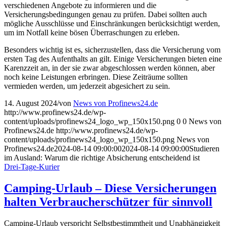
verschiedenen Angebote zu informieren und die
Versicherungsbedingungen genau zu prüfen. Dabei sollten auch
mögliche Ausschlüsse und Einschränkungen berücksichtigt werden,
um im Notfall keine bösen Überraschungen zu erleben.
Besonders wichtig ist es, sicherzustellen, dass die Versicherung vom
ersten Tag des Aufenthalts an gilt. Einige Versicherungen bieten eine
Karenzzeit an, in der sie zwar abgeschlossen werden können, aber
noch keine Leistungen erbringen. Diese Zeiträume sollten
vermieden werden, um jederzeit abgesichert zu sein.
14. August 2024
/
von
News von Profinews24.de
http://www.profinews24.de/wp-
content/uploads/profinews24_logo_wp_150x150.png
0
0
News von
Profinews24.de
http://www.profinews24.de/wp-
content/uploads/profinews24_logo_wp_150x150.png
News von
Profinews24.de
2024-08-14 09:00:00
2024-08-14 09:00:00
Studieren
im Ausland: Warum die richtige Absicherung entscheidend ist
Drei-Tage-Kurier
Camping-Urlaub – Diese Versicherungen
halten Verbraucherschützer für sinnvoll
Camping-Urlaub verspricht Selbstbestimmtheit und Unabhängigkeit