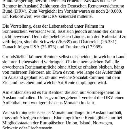
Bundesregierung hervor. Demnach erhielten 246.446 deutsche
Rentner im Ausland Zahlungen der Deutschen Rentenversicherung
Bund (DRV). Zum Vergleich: Im Vorjahr waren es noch 240.000.
Ein Rekordwert, wie die DRV seinerzeit mitteilte.
Die Vorstellung, dass der Lebensabend unter Palmen im
Sonnenschein verbracht wird, lässt sich jedoch anhand der Zahlen
nicht beweisen. Denn die beliebtesten Länder, um den Ruhestand zu
verbringen, sind die Schweiz (26.639) und Österreich (26.331).
Danach folgen USA (23.673) und Frankreich (17.985).
Grundsätzlich können Rentner selbst entscheiden, in welchem Land
sie ihren Lebensabend verbringen. Ob in einem solchen Fall alle
erworbenen Rentenansprüche ohne Abzüge erhalten bleiben, hängt
von mehreren Faktoren ab: Etwa davon, wie lange der Aufenthalt
im Ausland geplant ist, ob und welche Sozialabkommen mit dem
Zielland bestehen und welche Art Rente empfangen wird.
Am einfachsten ist es für Rentner, die sich nur vorübergehend im
Ausland aufhalten. Unter „vorübergehend“ versteht die DRV einen
Aufenthalt von weniger als sechs Monaten im Jahr.
Wer sich mindestens sechs Monate und länger im Ausland aufhält,
muss mit Abzügen rechnen. Eine ungekürzte Rente gibt es nur bei
Mitgliedsstaaten der Europäischen Union, Island, Norwegen,
Schweiz oder Liechtenstein.