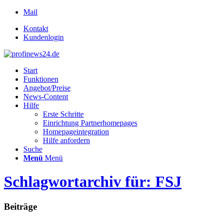
Mail
Kontakt
Kundenlogin
Start
Funktionen
Angebot/Preise
News-Content
Hilfe
Erste Schritte
Einrichtung Partnerhomepages
Homepageintegration
Hilfe anfordern
Suche
Menü
Menü
Schlagwortarchiv für: FSJ
Beiträge