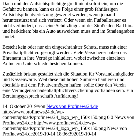
Dach und der Aufsichtspflichtige greift nicht sofort ein, um die
Gefahr zu bannen, kann es als Folge einer grob fahrlässigen
Aufsichtspflichtverletzung gewertet werden, wenn jemand
herunterstürzt und sich verletzt. Oder wenn ein Fußballtrainer es
nicht verhindert, dass seine Schützlinge auf der Straße den Ball hin-
und herkicken: bis ein Auto ausweichen muss und im Straßengraben
landet.
Besteht kein oder nur ein eingeschränkter Schutz, muss mit einer
Privathaftpflicht vorgesorgt werden. Viele Versicherer haben das
Ehrenamt in ihre Verträge inkludiert, wobei zwischen einzelnen
Anbietern Unterschiede bestehen können.
Zusätzlich brisant gestaltet sich die Situation für Vorstandsmitglieder
und Kassenwarte. Weil diese mit hohen Summen hantieren und
ebenfalls mit dem Privatvermögen haften, sollte über den Verein
eine Vermögensschadenhaftpflichtversicherung vorhanden sein. Ein
Beratungsgespräch schafft Aufklärung!
14. Oktober 2019
/
von
News von Profinews24.de
http://www.profinews24.de/wp-
content/uploads/profinews24_logo_wp_150x150.png
0
0
News von
Profinews24.de
http://www.profinews24.de/wp-
content/uploads/profinews24_logo_wp_150x150.png
News von
Profinews24.de
2019-10-14 18:36:39
2019-10-14