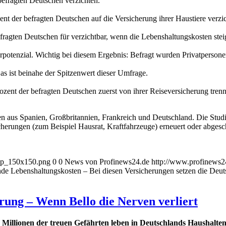
befragten Deutschen verzichten.
nt der befragten Deutschen auf die Versicherung ihrer Haustiere verzi
fragten Deutschen für verzichtbar, wenn die Lebenshaltungskosten stei
potenzial. Wichtig bei diesem Ergebnis: Befragt wurden Privatpersone
s ist beinahe der Spitzenwert dieser Umfrage.
zent der befragten Deutschen zuerst von ihrer Reiseversicherung tren
 aus Spanien, Großbritannien, Frankreich und Deutschland. Die Studi
rsicherungen (zum Beispiel Hausrat, Kraftfahrzeuge) erneuert oder ab
_wp_150x150.png
0
0
News von Profinews24.de
http://www.profinews
nde Lebenshaltungskosten – Bei diesen Versicherungen setzen die Deuts
rung – Wenn Bello die Nerven verliert
 Millionen der treuen Gefährten leben in Deutschlands Haushalte