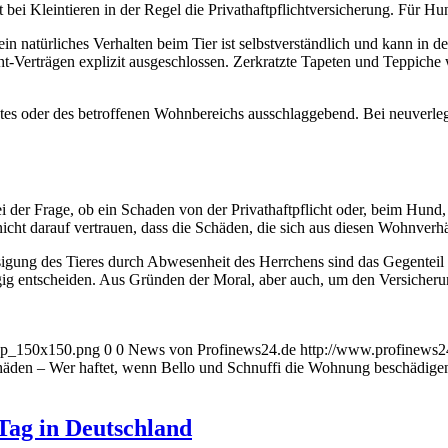
 bei Kleintieren in der Regel die Privathaftpflichtversicherung. Für H
ein natürliches Verhalten beim Tier ist selbstverständlich und kann in 
t-Verträgen explizit ausgeschlossen. Zerkratzte Tapeten und Teppiche
ktes oder des betroffenen Wohnbereichs ausschlaggebend. Bei neuverleg
ei der Frage, ob ein Schaden von der Privathaftpflicht oder, beim Hund
 darauf vertrauen, dass die Schäden, die sich aus diesen Wohnverhält
gung des Tieres durch Abwesenheit des Herrchens sind das Gegenteil v
g entscheiden. Aus Gründen der Moral, aber auch, um den Versicherungs
_wp_150x150.png
0
0
News von Profinews24.de
http://www.profinews
häden – Wer haftet, wenn Bello und Schnuffi die Wohnung beschädige
Tag in Deutschland