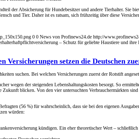
tandteil der Absicherung für Hundebesitzer und andere Tierhalter. Sie bi
ensch und Tier. Daher ist es ratsam, sich frühzeitig über diese Vers
_wp_150x150.png
0
0
News von Profinews24.de
http://www.profinews
rhalterhaftpflichtversicherung – Schutz für geliebte Haustiere und ihre 
en Versicherungen setzen die Deutschen zuer
eiten suchen. Bei welchen Versicherungen zuerst der Rotstift angeset
cher wegen der steigenden Lebenshaltungskosten besorgt. So ermittelt
die Zukunft blicken. Von den vier untersuchten Verbrauchermärkten sin
er Befragten (56 %) für wahrscheinlich, dass sie bei den eigenen Ausga
etzen würden:
kenversicherung kündigen. Ein eher theoretischer Wert – schließlich be