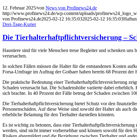
12. Februar 2025
/
von
News von Profinews24.de
http://www.profinews24.de/wp-content/uploads/profinews24_logo
von Profinews24.de
2025-02-12 16:35:03
2025-02-12 16:35:03
Haftun
Drei-Tage-Kurier
Die Tierhalterhaftpflichtversicherung – Sc
Haustiere sind für viele Menschen treue Begleiter und schenken uns
verursachen.
In solchen Fällen müssen die Halter für die entstandenen Kosten aufk
Forsa-Umfrage im Auftrag der Gothaer haben bereits 68 Prozent der H
Die praktische Bedeutung einer Tierhalterhaftpflichtversicherung zei
Schaden verursacht hat. Die Schadenshöhe variierte dabei erheblich.
sich brachte. In 40 Prozent der Fälle betrug der Schaden zwischen 1
Die Tierhalterhaftpflichtversicherung bietet Schutz vor den finanziel
Personenschäden. Auf diese Weise sind sowohl der Halter als auch die
erhebliche Belastung für den Tierhalter darstellen könnten.
Es ist wichtig zu betonen, dass eine Tierhalterhaftpflichtversicherung 
werden, sind nicht immer vorhersehbar und können sowohl für den Ha
Risiken abgemildert und die Beziehung zwischen Tierhalter und ande