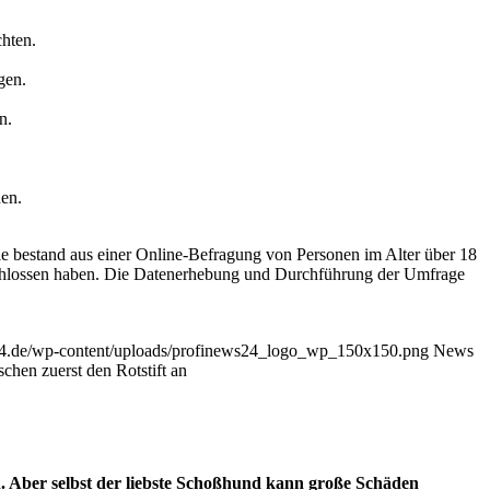
chten.
gen.
n.
nen.
e bestand aus einer Online-Befragung von Personen im Alter über 18
geschlossen haben. Die Datenerhebung und Durchführung der Umfrage
24.de/wp-content/uploads/profinews24_logo_wp_150x150.png
News
chen zuerst den Rotstift an
n. Aber selbst der liebste Schoßhund kann große Schäden