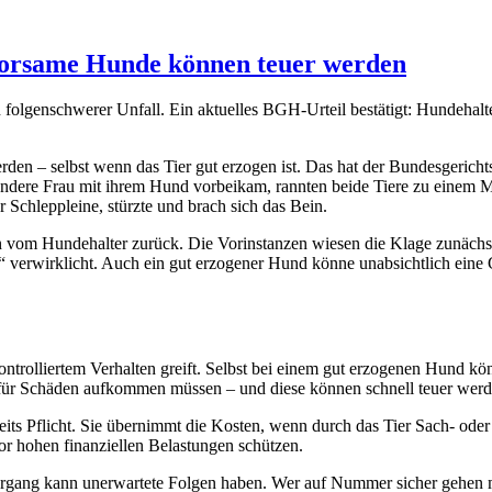
horsame Hunde können teuer werden
folgenschwerer Unfall. Ein aktuelles BGH-Urteil bestätigt: Hundehalt
en – selbst wenn das Tier gut erzogen ist. Das hat der Bundesgericht
 andere Frau mit ihrem Hund vorbeikam, rannten beide Tiere zu einem 
r Schleppleine, stürzte und brach sich das Bein.
n vom Hundehalter zurück. Die Vorinstanzen wiesen die Klage zunächs
“ verwirklicht. Auch ein gut erzogener Hund könne unabsichtlich eine 
kontrolliertem Verhalten greift. Selbst bei einem gut erzogenen Hund kö
len für Schäden aufkommen müssen – und diese können schnell teuer werd
eits Pflicht. Sie übernimmt die Kosten, wenn durch das Tier Sach- ode
or hohen finanziellen Belastungen schützen.
ziergang kann unerwartete Folgen haben. Wer auf Nummer sicher gehen möc