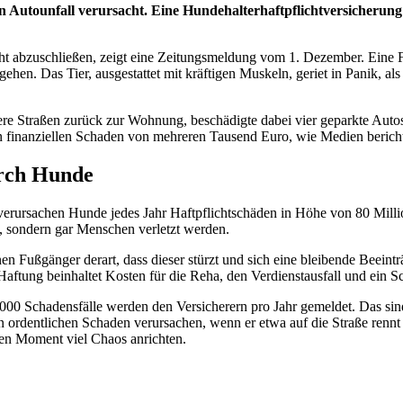
n Autounfall verursacht. Eine Hundehalterhaftpflichtversicherung
icht abzuschließen, zeigt eine Zeitungsmeldung vom 1. Dezember. Eine
hen. Das Tier, ausgestattet mit kräftigen Muskeln, geriet in Panik, a
re Straßen zurück zur Wohnung, beschädigte dabei vier geparkte Autos 
en finanziellen Schaden von mehreren Tausend Euro, wie Medien berich
urch Hunde
erursachen Hunde jedes Jahr Haftpflichtschäden in Höhe von 80 Mill
, sondern gar Menschen verletzt werden.
en Fußgänger derart, dass dieser stürzt und sich eine bleibende Beeint
ftung beinhaltet Kosten für die Reha, den Verdienstausfall und ein 
.000 Schadensfälle werden den Versicherern pro Jahr gemeldet. Das si
en ordentlichen Schaden verursachen, wenn er etwa auf die Straße ren
ten Moment viel Chaos anrichten.