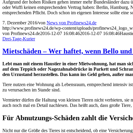
Aufgrund der hohen Risiken gehen immer mehr Bundesländer dazu über
oder Wuffi keinen entsprechenden Vertrag haben: Berlin, Hamburg, N
entsprechenden Pflicht. Doch schon im eigenen Interesse sollte eine 
7. Dezember 2016
/
von
News von Profinews24.de
http://www.profinews24.de/wp-content/uploads/profinews24_logo
von Profinews24.de
2016-12-07 16:08:46
2016-12-07 16:08:46
Hausti
Drei-Tage-Kurier
Mietschäden – Wer haftet, wenn Bello und
Lebt man mit einem Haustier in einer Mietwohnung, hat man sich 
auf dem Teppich oder Nagezahnabdrücke in Parkett und Schrankw
den Urzustand herzustellen. Das kann ins Geld gehen, außer man
Tiere nutzen eine Wohnung als Lebensraum, entsprechend intensiv is
zu verursachen im Stande sind.
Vermieter dürfen die Haltung von kleinen Tieren nicht verbieten, sie
auch noch mal en Detail nachlesen. Das heißt auch, dass große Tiere
Für Abnutzungs-Schäden zahlt die Versich
Nicht nur die Größe des Tieres ist entscheidend, ob eine Versicherun