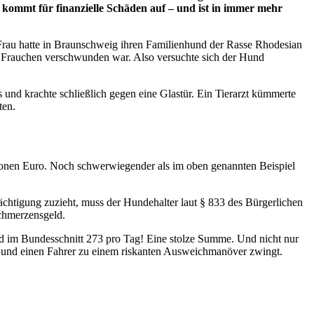
 kommt für finanzielle Schäden auf – und ist in immer mehr
 Frau hatte in Braunschweig ihren Familienhund der Rasse Rhodesian
ls Frauchen verschwunden war. Also versuchte sich der Hund
und krachte schließlich gegen eine Glastür. Ein Tierarzt kümmerte
ten.
ionen Euro. Noch schwerwiegender als im oben genannten Beispiel
rächtigung zuzieht, muss der Hundehalter laut § 833 des Bürgerlichen
Schmerzensgeld.
nd im Bundesschnitt 273 pro Tag! Eine stolze Summe. Und nicht nur
nt und einen Fahrer zu einem riskanten Ausweichmanöver zwingt.