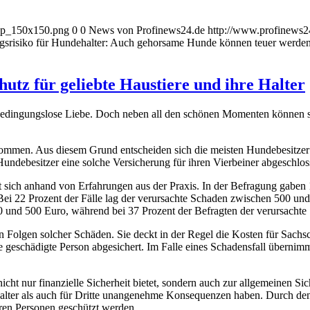
_wp_150x150.png
0
0
News von Profinews24.de
http://www.profinews
gsrisiko für Hundehalter: Auch gehorsame Hunde können teuer werde
hutz für geliebte Haustiere und ihre Halter
 bedingungslose Liebe. Doch neben all den schönen Momenten können s
ommen. Aus diesem Grund entscheiden sich die meisten Hundebesitzer fü
undebesitzer eine solche Versicherung für ihren Vierbeiner abgeschlos
gt sich anhand von Erfahrungen aus der Praxis. In der Befragung gaben 
 Bei 22 Prozent der Fälle lag der verursachte Schaden zwischen 500 un
00 und 500 Euro, während bei 37 Prozent der Befragten der verursachte
len Folgen solcher Schäden. Sie deckt in der Regel die Kosten für Sach
 geschädigte Person abgesichert. Im Falle eines Schadensfall übernimm
nicht nur finanzielle Sicherheit bietet, sondern auch zur allgemeinen Si
lter als auch für Dritte unangenehme Konsequenzen haben. Durch den 
ren Personen geschützt werden.