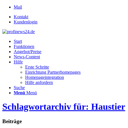
Mail
Kontakt
Kundenlogin
Start
Funktionen
Angebot/Preise
News-Content
Hilfe
Erste Schritte
Einrichtung Partnerhomepages
Homepageintegration
Hilfe anfordern
Suche
Menü
Menü
Schlagwortarchiv für: Haustier
Beiträge