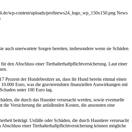
24.de/wp-content/uploads/profinews24_logo_wp_150x150.png
News
n
ie auch unerwartete Sorgen bereiten, insbesondere wenn sie Schäden
r den Abschluss einer Tierhalterhaftpflichtversicherung. Laut einer
sen.
17 Prozent der Hundebesitzer an, dass ihr Hund bereits einmal einen
d 10.000 Euro, was die gravierendsten finanziellen Auswirkungen mit
 Schaden unter 100 Euro lag.
schäden, die durch das Haustier verursacht werden, sowie eventuelle
t die Versicherung die anfallenden Kosten, die ansonsten eine
cherheit beiträgt. Unfälle oder Schäden, die durch Haustiere verursacht
Abschluss einer Tierhalterhaftpflichtversicherung können mögliche