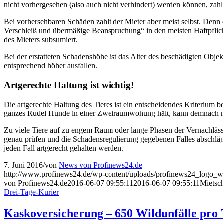
nicht vorhergesehen (also auch nicht verhindert) werden können, zahlt
Bei vorhersehbaren Schäden zahlt der Mieter aber meist selbst. Denn 
Verschleiß und übermäßige Beanspruchung“ in den meisten Haftpflich
des Mieters subsumiert.
Bei der erstatteten Schadenshöhe ist das Alter des beschädigten Obje
entsprechend höher ausfallen.
Artgerechte Haltung ist wichtig!
Die artgerechte Haltung des Tieres ist ein entscheidendes Kriterium b
ganzes Rudel Hunde in einer Zweiraumwohung hält, kann demnach nicht
Zu viele Tiere auf zu engem Raum oder lange Phasen der Vernachlässi
genau prüfen und die Schadensregulierung gegebenen Falles abschlägi
jeden Fall artgerecht gehalten werden.
7. Juni 2016
/
von
News von Profinews24.de
http://www.profinews24.de/wp-content/uploads/profinews24_logo
von Profinews24.de
2016-06-07 09:55:11
2016-06-07 09:55:11
Mietsc
Drei-Tage-Kurier
Kaskoversicherung – 650 Wildunfälle pro 