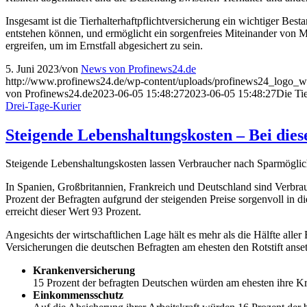
Insgesamt ist die Tierhalterhaftpflichtversicherung ein wichtiger Bes
entstehen können, und ermöglicht ein sorgenfreies Miteinander von M
ergreifen, um im Ernstfall abgesichert zu sein.
5. Juni 2023
/
von
News von Profinews24.de
http://www.profinews24.de/wp-content/uploads/profinews24_logo
von Profinews24.de
2023-06-05 15:48:27
2023-06-05 15:48:27
Die Tie
Drei-Tage-Kurier
Steigende Lebenshaltungskosten – Bei dies
Steigende Lebenshaltungskosten lassen Verbraucher nach Sparmöglichk
In Spanien, Großbritannien, Frankreich und Deutschland sind Verbrau
Prozent der Befragten aufgrund der steigenden Preise sorgenvoll in 
erreicht dieser Wert 93 Prozent.
Angesichts der wirtschaftlichen Lage hält es mehr als die Hälfte all
Versicherungen die deutschen Befragten am ehesten den Rotstift ans
Krankenversicherung
15 Prozent der befragten Deutschen würden am ehesten ihre Kran
Einkommensschutz