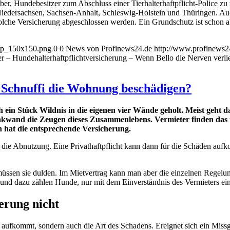
, Hundebesitzer zum Abschluss einer Tierhalterhaftpflicht-Police zu
iedersachsen, Sachsen-Anhalt, Schleswig-Holstein und Thüringen. Auch
solche Versicherung abgeschlossen werden. Ein Grundschutz ist schon a
_wp_150x150.png
0
0
News von Profinews24.de
http://www.profinews
er – Hundehalterhaftpflichtversicherung – Wenn Bello die Nerven verlie
 Schnuffi die Wohnung beschädigen?
ein Stück Wildnis in die eigenen vier Wände geholt. Meist geht d
and die Zeugen dieses Zusammenlebens. Vermieter finden das nich
 hat die entsprechende Versicherung.
t die Abnutzung. Eine Privathaftpflicht kann dann für die Schäden a
 müssen sie dulden. Im Mietvertrag kann man aber die einzelnen Regelu
, und dazu zählen Hunde, nur mit dem Einverständnis des Vermieters ei
erung nicht
g aufkommt, sondern auch die Art des Schadens. Ereignet sich ein Miss