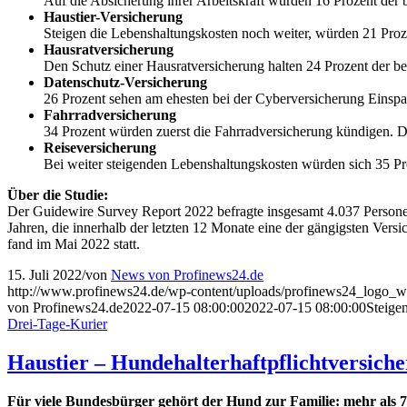
Auf die Absicherung ihrer Arbeitskraft würden 16 Prozent der 
Haustier-Versicherung
Steigen die Lebenshaltungskosten noch weiter, würden 21 Proze
Hausratversicherung
Den Schutz einer Hausratversicherung halten 24 Prozent der be
Datenschutz-Versicherung
26 Prozent sehen am ehesten bei der Cyberversicherung Einspar
Fahrradversicherung
34 Prozent würden zuerst die Fahrradversicherung kündigen. Da
Reiseversicherung
Bei weiter steigenden Lebenshaltungskosten würden sich 35 Pro
Über die Studie:
Der Guidewire Survey Report 2022 befragte insgesamt 4.037 Personen
Jahren, die innerhalb der letzten 12 Monate eine der gängigsten Ve
fand im Mai 2022 statt.
15. Juli 2022
/
von
News von Profinews24.de
http://www.profinews24.de/wp-content/uploads/profinews24_logo
von Profinews24.de
2022-07-15 08:00:00
2022-07-15 08:00:00
Steige
Drei-Tage-Kurier
Haustier – Hundehalterhaftpflichtversiche
Für viele Bundesbürger gehört der Hund zur Familie: mehr als 7