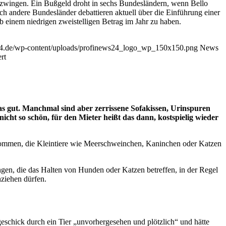
 zwingen. Ein Bußgeld droht in sechs Bundesländern, wenn Bello
 andere Bundesländer debattieren aktuell über die Einführung einer
b einem niedrigen zweistelligen Betrag im Jahr zu haben.
24.de/wp-content/uploads/profinews24_logo_wp_150x150.png
News
rt
as gut. Manchmal sind aber zerrissene Sofakissen, Urinspuren
t so schön, für den Mieter heißt das dann, kostspielig wieder
ufkommen, die Kleintiere wie Meerschweinchen, Kaninchen oder Katzen
ngen, die das Halten von Hunden oder Katzen betreffen, in der Regel
nziehen dürfen.
geschick durch ein Tier „unvorhergesehen und plötzlich“ und hätte