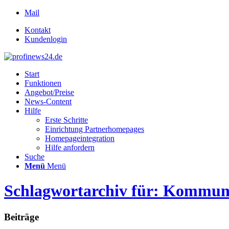
Mail
Kontakt
Kundenlogin
Start
Funktionen
Angebot/Preise
News-Content
Hilfe
Erste Schritte
Einrichtung Partnerhomepages
Homepageintegration
Hilfe anfordern
Suche
Menü
Menü
Schlagwortarchiv für: Kommu
Beiträge