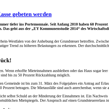
asse gebeten werden
mer tiefer ins Portemonnaie. Seit Anfang 2010 haben 60 Prozent
Das geht aus der „EY Kommunenstudie 2014“ des Wirtschaftsdiens
rhein-Westfalen von der Anhebung der Grundsteuer betroffen. Zwisch
utiger Trend zu höheren Belastungen zu erkennen. Der durchschnittlic
rück!
. Wenn erhoffte Mieteinnahmen ausbleiben oder das Haus sogar leer ste
l sind bis zu 50 Prozent Rückzahlung möglich.
en Gemeinde ist bis zum 31. März des Folgejahres ein Antrag auf Erlass
 50 Prozent betragen. Die Mietausfälle sind auch anrechenbar, wenn si
icht selbst Schuld an der Minderung der Einnahmen ist. Ein Nachweis 
tsüblichen Mietspiegels. Der Anspruch auf einen Grundsteuererlass ist