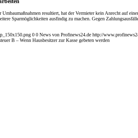
arbeiten
mbaumaßnahmen resultiert, hat der Vermieter kein Anrecht auf einen 
itere Sparmöglichkeiten ausfindig zu machen. Gegen Zahlungsausfälle 
_wp_150x150.png
0
0
News von Profinews24.de
http://www.profinews
teuer B – Wenn Hausbesitzer zur Kasse gebeten werden