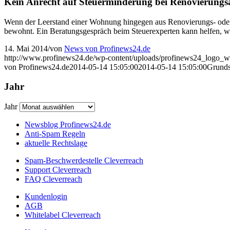
Kein Anrecht auf Steuerminderung bei Renovierungs
Wenn der Leerstand einer Wohnung hingegen aus Renovierungs- oder U
bewohnt. Ein Beratungsgespräch beim Steuerexperten kann helfen, we
14. Mai 2014
/
von
News von Profinews24.de
http://www.profinews24.de/wp-content/uploads/profinews24_logo
von Profinews24.de
2014-05-14 15:05:00
2014-05-14 15:05:00
Grunds
Jahr
Jahr
Newsblog Profinews24.de
Anti-Spam Regeln
aktuelle Rechtslage
Spam-Beschwerdestelle Cleverreach
Support Cleverreach
FAQ Cleverreach
Kundenlogin
AGB
Whitelabel Cleverreach