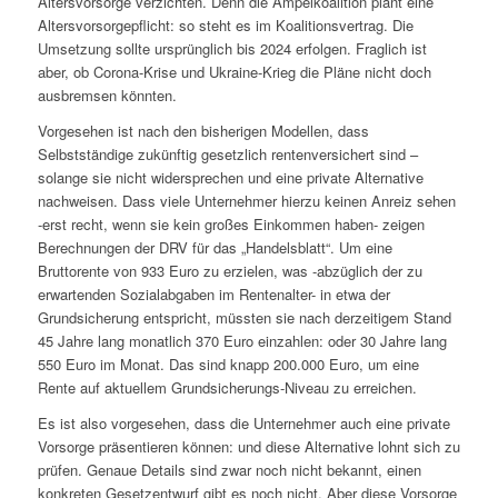
Altersvorsorge verzichten. Denn die Ampelkoalition plant eine
Altersvorsorgepflicht: so steht es im Koalitionsvertrag. Die
Umsetzung sollte ursprünglich bis 2024 erfolgen. Fraglich ist
aber, ob Corona-Krise und Ukraine-Krieg die Pläne nicht doch
ausbremsen könnten.
Vorgesehen ist nach den bisherigen Modellen, dass
Selbstständige zukünftig gesetzlich rentenversichert sind –
solange sie nicht widersprechen und eine private Alternative
nachweisen. Dass viele Unternehmer hierzu keinen Anreiz sehen
-erst recht, wenn sie kein großes Einkommen haben- zeigen
Berechnungen der DRV für das „Handelsblatt“. Um eine
Bruttorente von 933 Euro zu erzielen, was -abzüglich der zu
erwartenden Sozialabgaben im Rentenalter- in etwa der
Grundsicherung entspricht, müssten sie nach derzeitigem Stand
45 Jahre lang monatlich 370 Euro einzahlen: oder 30 Jahre lang
550 Euro im Monat. Das sind knapp 200.000 Euro, um eine
Rente auf aktuellem Grundsicherungs-Niveau zu erreichen.
Es ist also vorgesehen, dass die Unternehmer auch eine private
Vorsorge präsentieren können: und diese Alternative lohnt sich zu
prüfen. Genaue Details sind zwar noch nicht bekannt, einen
konkreten Gesetzentwurf gibt es noch nicht. Aber diese Vorsorge