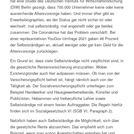
hat eine Studie des Deutschen Instituts für Wirtschaftsforschung
(DIW) Berlin gezeigt, dass 700.000 Unternehmer keine oder keine
ausreichende Altersvorsorge haben. Und immer öfter gibt es
Erwerbsbiographien, wo der Status gar nicht sicher ist oder
wechselt: mal selbstständig, mal angestellt oder gar beides
zusammen. Die Coronakrise hat das Problem verschärft. Bei
einer repräsentativen YouGov-Umfrage 2021 gaben 46 Prozent
der Selbstständigen an, aktuell weniger oder gar kein Geld für die
Altersvorsorge zurücklegen.
Ein Grund ist, dass viele Selbstständige nicht verpflichtet sind, in
die gesetzliche Rentenversicherung einzuzahlen. Wobei
Existenzgründer auch hier aufpassen müssen. Ob man von der
Versicherungspflicht befreit ist, hängt nämlich auch von der
Tätigkeit ab. Der Sozialversicherungspflicht unterliegen zum
Beispiel Handwerker und Hausgewerbetreibende, Künstler und
Publizisten, Hebammen und freiberufliche Lehrer sowie
Selbstständige mit einem festen Auftraggeber. Die Regeln hierfür
finden sich im Sozialgesetzbuch VI (SGB VI, Paragraph 2).
Natürlich haben auch Selbstständige die Möglichkeit, sich über
die gesetzliche Rente abzusichern. Das empfiehlt sich zum
Beispiel, wenn man schon Anwartschaften erworben hat und