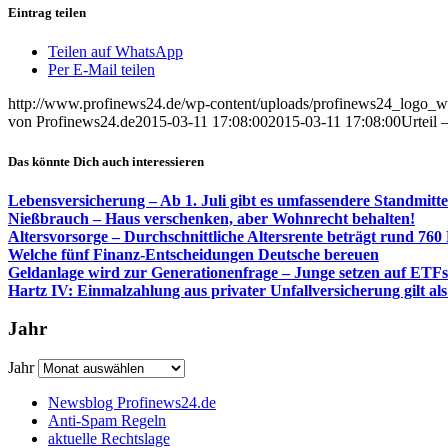
Eintrag teilen
Teilen auf WhatsApp
Per E-Mail teilen
http://www.profinews24.de/wp-content/uploads/profinews24_logo
von Profinews24.de
2015-03-11 17:08:00
2015-03-11 17:08:00
Urteil
Das könnte Dich auch interessieren
Lebensversicherung – Ab 1. Juli gibt es umfassendere Standmitte
Nießbrauch – Haus verschenken, aber Wohnrecht behalten!
Altersvorsorge – Durchschnittliche Altersrente beträgt rund 760
Welche fünf Finanz-Entscheidungen Deutsche bereuen
Geldanlage wird zur Generationenfrage – Junge setzen auf ETF
Hartz IV: Einmalzahlung aus privater Unfallversicherung gilt 
Jahr
Jahr
Newsblog Profinews24.de
Anti-Spam Regeln
aktuelle Rechtslage