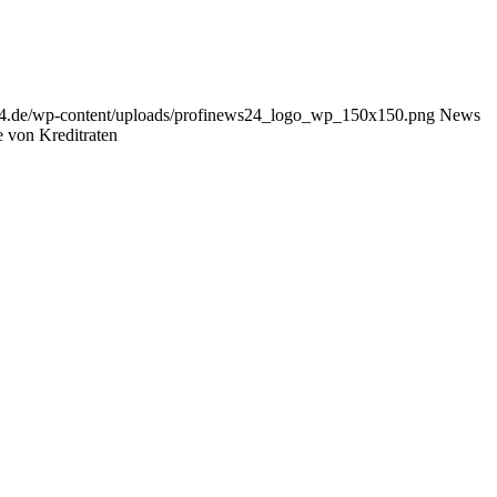
24.de/wp-content/uploads/profinews24_logo_wp_150x150.png
News
 von Kreditraten