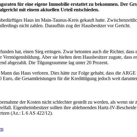
raten für eine eigene Immobilie erstattet zu bekommen. Der Grund
lgericht mit einem aktuellen Urteil entschieden.
gsbedürftiges Haus im Main-Taunus-Kreis gekauft hatte. Zwischenzeitli
lerdings nicht zahlen. Daraufhin zog der Hausbesitzer vor Gericht.
funden hat, einen Sieg erringen. Zwar betonten auch die Richter, dass 
r Vermögensbildung. Aber sie hielten dem Hausbesitzer zugute, dass e
hend abgezahlt. Die Tilgungssumme lag unter 20 Prozent.
 Mann das Haus verloren. Dies hätte zur Folge gehabt, dass die ARGE
0 Euro, die Gesamtleistungen für die Kredittilgung jedoch weit darunt
Übernahme der Kosten nicht schlechter gestellt zu werden, als wenn s
lfall. Eigenheimbesitzer sollten ihre ablehnenden Hartz-IV-Bescheide 
tzen (Az.: L 6 AS 422/12).
en