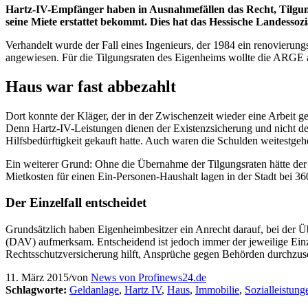
Hartz-IV-Empfänger haben in Ausnahmefällen das Recht, Tilgungs
seine Miete erstattet bekommt. Dies hat das Hessische Landessozia
Verhandelt wurde der Fall eines Ingenieurs, der 1984 ein renovierun
angewiesen. Für die Tilgungsraten des Eigenheims wollte die ARGE al
Haus war fast abbezahlt
Dort konnte der Kläger, der in der Zwischenzeit wieder eine Arbeit ge
Denn Hartz-IV-Leistungen dienen der Existenzsicherung und nicht de
Hilfsbedürftigkeit gekauft hatte. Auch waren die Schulden weitestge
Ein weiterer Grund: Ohne die Übernahme der Tilgungsraten hätte der
Mietkosten für einen Ein-Personen-Haushalt lagen in der Stadt bei 36
Der Einzelfall entscheidet
Grundsätzlich haben Eigenheimbesitzer ein Anrecht darauf, bei der 
(DAV) aufmerksam. Entscheidend ist jedoch immer der jeweilige Einze
Rechtsschutzversicherung hilft, Ansprüche gegen Behörden durchzuse
11. März 2015
/
von
News von Profinews24.de
Schlagworte:
Geldanlage
,
Hartz IV
,
Haus
,
Immobilie
,
Sozialleistung