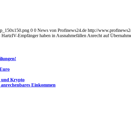
_wp_150x150.png
0
0
News von Profinews24.de
http://www.profinews
 – HartzIV-Empfänger haben in Ausnahmefällen Anrecht auf Übernahme
ilungen!
 Euro
s und Krypto
als anrechenbares Einkommen