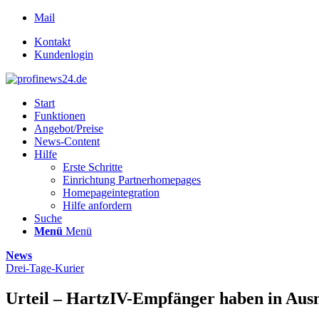
Mail
Kontakt
Kundenlogin
Start
Funktionen
Angebot/Preise
News-Content
Hilfe
Erste Schritte
Einrichtung Partnerhomepages
Homepageintegration
Hilfe anfordern
Suche
Menü
Menü
News
Drei-Tage-Kurier
Urteil – HartzIV-Empfänger haben in Aus