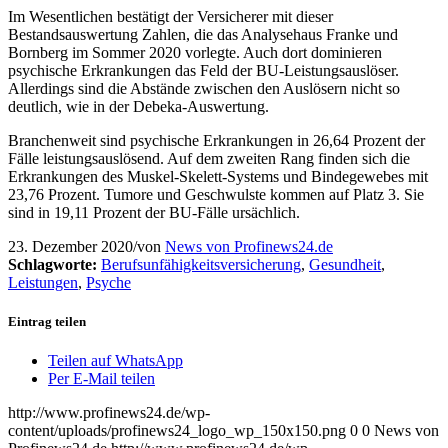
Im Wesentlichen bestätigt der Versicherer mit dieser
Bestandsauswertung Zahlen, die das Analysehaus Franke und
Bornberg im Sommer 2020 vorlegte. Auch dort dominieren
psychische Erkrankungen das Feld der BU-Leistungsauslöser.
Allerdings sind die Abstände zwischen den Auslösern nicht so
deutlich, wie in der Debeka-Auswertung.
Branchenweit sind psychische Erkrankungen in 26,64 Prozent der
Fälle leistungsauslösend. Auf dem zweiten Rang finden sich die
Erkrankungen des Muskel-Skelett-Systems und Bindegewebes mit
23,76 Prozent. Tumore und Geschwulste kommen auf Platz 3. Sie
sind in 19,11 Prozent der BU-Fälle ursächlich.
23. Dezember 2020
/
von
News von Profinews24.de
Schlagworte:
Berufsunfähigkeitsversicherung
,
Gesundheit
,
Leistungen
,
Psyche
Eintrag teilen
Teilen auf WhatsApp
Per E-Mail teilen
http://www.profinews24.de/wp-
content/uploads/profinews24_logo_wp_150x150.png
0
0
News von