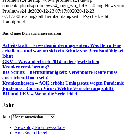
Profinews24.de
http://www.profinews24.de/wp-
content/uploads/profinews24_logo_wp_150x150.png
News von
Profinews24.de
2020-12-23 07:17:00
2020-12-23
07:17:00
Leistungsfall Berufsunfähigkeit – Psyche bleibt
Hauptgrund
Das könnte Dich auch interessieren
Arbeitskraft – Erwerbsminderungsrenten: Was Betroffene
erhalten – und warum sich ein Schutz vor Berufsunfähigkeit
lohnt
GKV – Was ändert sich 2014 in der gesetzlichen
Krankenversicherung?
BU-Schutz – Berufsunfähigkeit: Vereinbarte Rente muss
ausreichend hoch sein!
Krankenkassen – AOK erhöht Umlagesatz wegen Pandemie
Epidemie – Corona-Virus: Welche Versicherung zahlt?
BU und PKV – Wenn die Seele leidet
Jahr
Jahr
Newsblog Profinews24.de
Anti-Spam Regeln