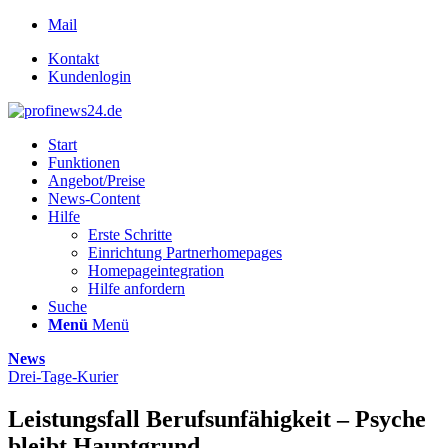
Mail
Kontakt
Kundenlogin
Start
Funktionen
Angebot/Preise
News-Content
Hilfe
Erste Schritte
Einrichtung Partnerhomepages
Homepageintegration
Hilfe anfordern
Suche
Menü
Menü
News
Drei-Tage-Kurier
Leistungsfall Berufsunfähigkeit – Psyche
bleibt Hauptgrund