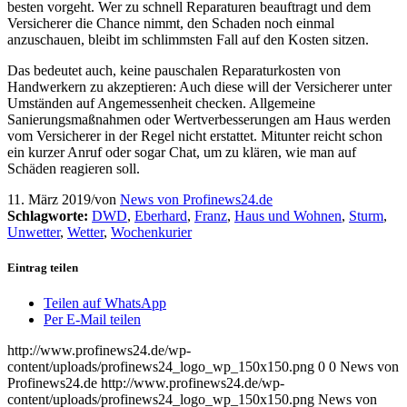
besten vorgeht. Wer zu schnell Reparaturen beauftragt und dem
Versicherer die Chance nimmt, den Schaden noch einmal
anzuschauen, bleibt im schlimmsten Fall auf den Kosten sitzen.
Das bedeutet auch, keine pauschalen Reparaturkosten von
Handwerkern zu akzeptieren: Auch diese will der Versicherer unter
Umständen auf Angemessenheit checken. Allgemeine
Sanierungsmaßnahmen oder Wertverbesserungen am Haus werden
vom Versicherer in der Regel nicht erstattet. Mitunter reicht schon
ein kurzer Anruf oder sogar Chat, um zu klären, wie man auf
Schäden reagieren soll.
11. März 2019
/
von
News von Profinews24.de
Schlagworte:
DWD
,
Eberhard
,
Franz
,
Haus und Wohnen
,
Sturm
,
Unwetter
,
Wetter
,
Wochenkurier
Eintrag teilen
Teilen auf WhatsApp
Per E-Mail teilen
http://www.profinews24.de/wp-
content/uploads/profinews24_logo_wp_150x150.png
0
0
News von
Profinews24.de
http://www.profinews24.de/wp-
content/uploads/profinews24_logo_wp_150x150.png
News von