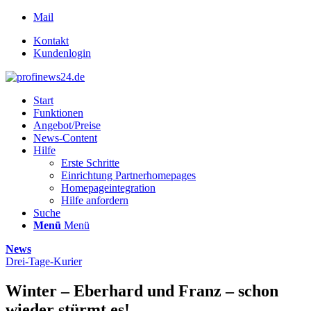
Mail
Kontakt
Kundenlogin
Start
Funktionen
Angebot/Preise
News-Content
Hilfe
Erste Schritte
Einrichtung Partnerhomepages
Homepageintegration
Hilfe anfordern
Suche
Menü
Menü
News
Drei-Tage-Kurier
Winter – Eberhard und Franz – schon
wieder stürmt es!