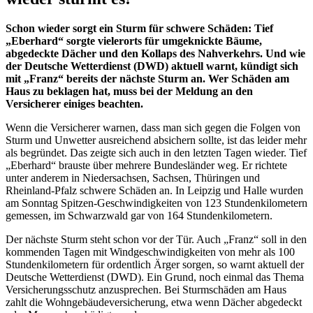
Schon wieder sorgt ein Sturm für schwere Schäden: Tief
„Eberhard“ sorgte vielerorts für umgeknickte Bäume,
abgedeckte Dächer und den Kollaps des Nahverkehrs. Und wie
der Deutsche Wetterdienst (DWD) aktuell warnt, kündigt sich
mit „Franz“ bereits der nächste Sturm an. Wer Schäden am
Haus zu beklagen hat, muss bei der Meldung an den
Versicherer einiges beachten.
Wenn die Versicherer warnen, dass man sich gegen die Folgen von
Sturm und Unwetter ausreichend absichern sollte, ist das leider mehr
als begründet. Das zeigte sich auch in den letzten Tagen wieder. Tief
„Eberhard“ brauste über mehrere Bundesländer weg. Er richtete
unter anderem in Niedersachsen, Sachsen, Thüringen und
Rheinland-Pfalz schwere Schäden an. In Leipzig und Halle wurden
am Sonntag Spitzen-Geschwindigkeiten von 123 Stundenkilometern
gemessen, im Schwarzwald gar von 164 Stundenkilometern.
Der nächste Sturm steht schon vor der Tür. Auch „Franz“ soll in den
kommenden Tagen mit Windgeschwindigkeiten von mehr als 100
Stundenkilometern für ordentlich Ärger sorgen, so warnt aktuell der
Deutsche Wetterdienst (DWD). Ein Grund, noch einmal das Thema
Versicherungsschutz anzusprechen. Bei Sturmschäden am Haus
zahlt die Wohngebäudeversicherung, etwa wenn Dächer abgedeckt