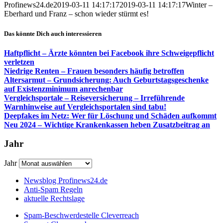
Profinews24.de
2019-03-11 14:17:17
2019-03-11 14:17:17
Winter –
Eberhard und Franz – schon wieder stürmt es!
Das könnte Dich auch interessieren
Haftpflicht – Ärzte könnten bei Facebook ihre Schweigepflicht
verletzen
Niedrige Renten – Frauen besonders häufig betroffen
Altersarmut – Grundsicherung: Auch Geburtstagsgeschenke
auf Existenzminimum anrechenbar
Vergleichsportale – Reiseversicherung – Irreführende
Warnhinweise auf Vergleichsportalen sind tabu!
Deepfakes im Netz: Wer für Löschung und Schäden aufkommt
Neu 2024 – Wichtige Krankenkassen heben Zusatzbeitrag an
Jahr
Jahr
Newsblog Profinews24.de
Anti-Spam Regeln
aktuelle Rechtslage
Spam-Beschwerdestelle Cleverreach