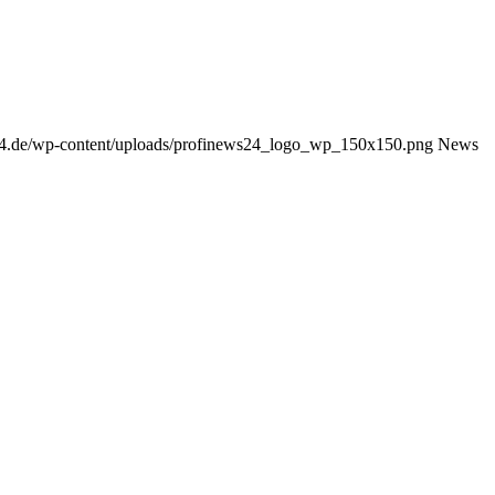
24.de/wp-content/uploads/profinews24_logo_wp_150x150.png
News