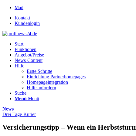
Mail
Kontakt
Kundenlogin
Start
Funktionen
Angebot/Preise
News-Content
Hilfe
Erste Schritte
Einrichtung Partnerhomepages
Homepageintegration
Hilfe anfordern
Suche
Menü
Menü
News
Drei-Tage-Kurier
Versicherungstipp – Wenn ein Herbststur