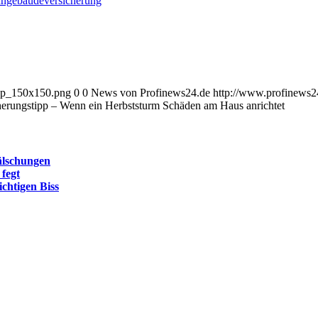
ngebäudeversicherung
_wp_150x150.png
0
0
News von Profinews24.de
http://www.profinews
herungstipp – Wenn ein Herbststurm Schäden am Haus anrichtet
älschungen
fegt
chtigen Biss