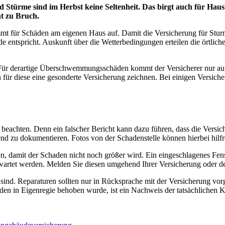
Stürme sind im Herbst keine Seltenheit. Das birgt auch für Haus
t zu Bruch.
mmt für Schäden am eigenen Haus auf. Damit die Versicherung für Stu
entspricht. Auskunft über die Wetterbedingungen erteilen die örtlich
h. Für derartige Überschwemmungsschäden kommt der Versicherer nur au
für diese eine gesonderte Versicherung zeichnen. Bei einigen Versiche
eachten. Denn ein falscher Bericht kann dazu führen, dass die Versich
nd zu dokumentieren. Fotos von der Schadenstelle können hierbei hilfre
, damit der Schaden nicht noch größer wird. Ein eingeschlagenes Fenst
wartet werden. Melden Sie diesen umgehend Ihrer Versicherung oder de
r sind. Reparaturen sollten nur in Rücksprache mit der Versicherung v
n in Eigenregie behoben wurde, ist ein Nachweis der tatsächlichen Ko