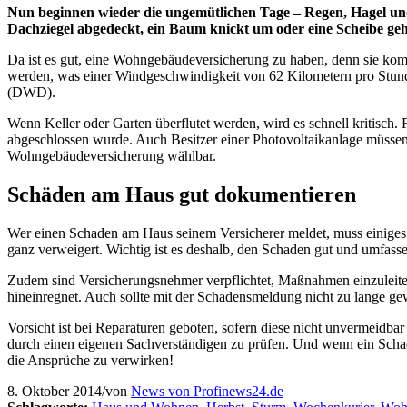
Nun beginnen wieder die ungemütlichen Tage – Regen, Hagel und 
Dachziegel abgedeckt, ein Baum knickt um oder eine Scheibe geh
Da ist es gut, eine Wohngebäudeversicherung zu haben, denn sie ko
werden, was einer Windgeschwindigkeit von 62 Kilometern pro Stunde 
(DWD).
Wenn Keller oder Garten überflutet werden, wird es schnell kritisc
abgeschlossen wurde. Auch Besitzer einer Photovoltaikanlage müssen 
Wohngebäudeversicherung wählbar.
Schäden am Haus gut dokumentieren
Wer einen Schaden am Haus seinem Versicherer meldet, muss einiges b
ganz verweigert. Wichtig ist es deshalb, den Schaden gut und umfasse
Zudem sind Versicherungsnehmer verpflichtet, Maßnahmen einzuleiten
hineinregnet. Auch sollte mit der Schadensmeldung nicht zu lange ge
Vorsicht ist bei Reparaturen geboten, sofern diese nicht unvermeidba
durch einen eigenen Sachverständigen zu prüfen. Und wenn ein Schade
die Ansprüche zu verwirken!
8. Oktober 2014
/
von
News von Profinews24.de