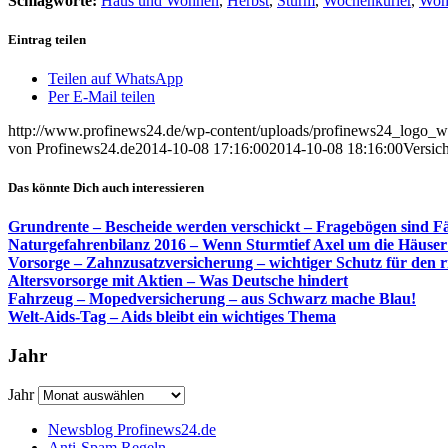
Schlagworte:
Haus und Wohnen
,
Herbst
,
Sturm
,
Wochenkurier
,
Woh
Eintrag teilen
Teilen auf WhatsApp
Per E-Mail teilen
http://www.profinews24.de/wp-content/uploads/profinews24_logo
von Profinews24.de
2014-10-08 17:16:00
2014-10-08 18:16:00
Versic
Das könnte Dich auch interessieren
Grundrente – Bescheide werden verschickt – Fragebögen sind F
Naturgefahrenbilanz 2016 – Wenn Sturmtief Axel um die Häuser 
Vorsorge – Zahnzusatzversicherung – wichtiger Schutz für den ri
Altersvorsorge mit Aktien – Was Deutsche hindert
Fahrzeug – Mopedversicherung – aus Schwarz mache Blau!
Welt-Aids-Tag – Aids bleibt ein wichtiges Thema
Jahr
Jahr
Newsblog Profinews24.de
Anti-Spam Regeln