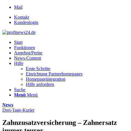
Mail
Kontakt
Kundenlogin
Start
Funktionen
Angebot/Preise
News-Content
Hilfe
Erste Schritte
Einrichtung Partnerhomepages
Homepageintegration
Hilfe anfordern
Suche
Menü
Menü
News
Drei-Tage-Kurier
Zahnzusatzversicherung – Zahnersatz
immer teurer