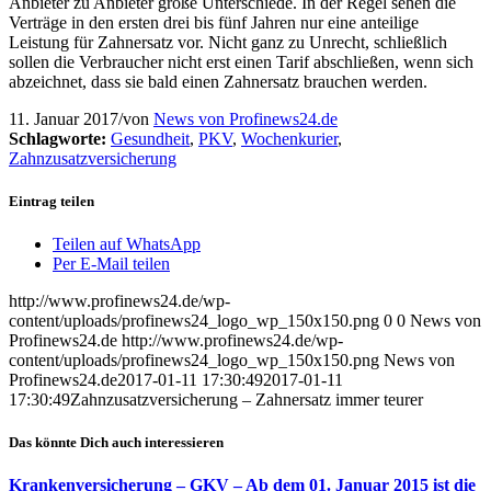
Anbieter zu Anbieter große Unterschiede. In der Regel sehen die
Verträge in den ersten drei bis fünf Jahren nur eine anteilige
Leistung für Zahnersatz vor. Nicht ganz zu Unrecht, schließlich
sollen die Verbraucher nicht erst einen Tarif abschließen, wenn sich
abzeichnet, dass sie bald einen Zahnersatz brauchen werden.
11. Januar 2017
/
von
News von Profinews24.de
Schlagworte:
Gesundheit
,
PKV
,
Wochenkurier
,
Zahnzusatzversicherung
Eintrag teilen
Teilen auf WhatsApp
Per E-Mail teilen
http://www.profinews24.de/wp-
content/uploads/profinews24_logo_wp_150x150.png
0
0
News von
Profinews24.de
http://www.profinews24.de/wp-
content/uploads/profinews24_logo_wp_150x150.png
News von
Profinews24.de
2017-01-11 17:30:49
2017-01-11
17:30:49
Zahnzusatzversicherung – Zahnersatz immer teurer
Das könnte Dich auch interessieren
Krankenversicherung – GKV – Ab dem 01. Januar 2015 ist die