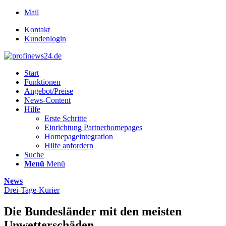
Mail
Kontakt
Kundenlogin
Start
Funktionen
Angebot/Preise
News-Content
Hilfe
Erste Schritte
Einrichtung Partnerhomepages
Homepageintegration
Hilfe anfordern
Suche
Menü
Menü
News
Drei-Tage-Kurier
Die Bundesländer mit den meisten
Unwetterschäden