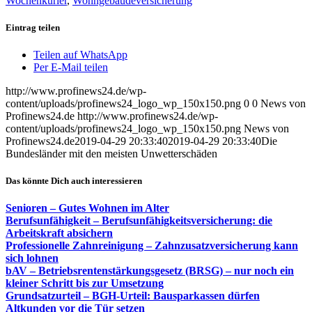
Wochenkurier
,
Wohngebäudeversicherung
Eintrag teilen
Teilen auf WhatsApp
Per E-Mail teilen
http://www.profinews24.de/wp-
content/uploads/profinews24_logo_wp_150x150.png
0
0
News von
Profinews24.de
http://www.profinews24.de/wp-
content/uploads/profinews24_logo_wp_150x150.png
News von
Profinews24.de
2019-04-29 20:33:40
2019-04-29 20:33:40
Die
Bundesländer mit den meisten Unwetterschäden
Das könnte Dich auch interessieren
Senioren – Gutes Wohnen im Alter
Berufsunfähigkeit – Berufsunfähigkeitsversicherung: die
Arbeitskraft absichern
Professionelle Zahnreinigung – Zahnzusatzversicherung kann
sich lohnen
bAV – Betriebsrentenstärkungsgesetz (BRSG) – nur noch ein
kleiner Schritt bis zur Umsetzung
Grundsatzurteil – BGH-Urteil: Bausparkassen dürfen
Altkunden vor die Tür setzen