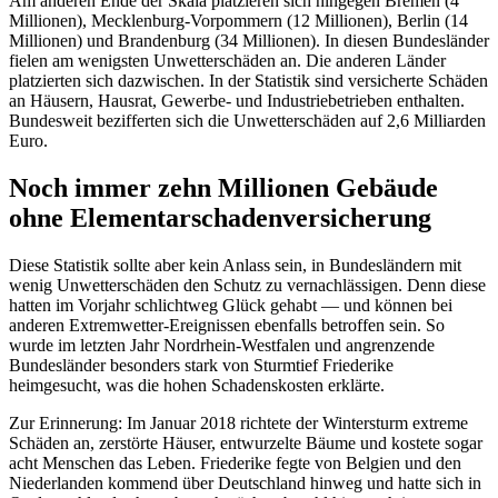
Am anderen Ende der Skala platzieren sich hingegen Bremen (4
Millionen), Mecklenburg-Vorpommern (12 Millionen), Berlin (14
Millionen) und Brandenburg (34 Millionen). In diesen Bundesländer
fielen am wenigsten Unwetterschäden an. Die anderen Länder
platzierten sich dazwischen. In der Statistik sind versicherte Schäden
an Häusern, Hausrat, Gewerbe- und Industriebetrieben enthalten.
Bundesweit bezifferten sich die Unwetterschäden auf 2,6 Milliarden
Euro.
Noch immer zehn Millionen Gebäude
ohne Elementarschadenversicherung
Diese Statistik sollte aber kein Anlass sein, in Bundesländern mit
wenig Unwetterschäden den Schutz zu vernachlässigen. Denn diese
hatten im Vorjahr schlichtweg Glück gehabt — und können bei
anderen Extremwetter-Ereignissen ebenfalls betroffen sein. So
wurde im letzten Jahr Nordrhein-Westfalen und angrenzende
Bundesländer besonders stark von Sturmtief Friederike
heimgesucht, was die hohen Schadenskosten erklärte.
Zur Erinnerung: Im Januar 2018 richtete der Wintersturm extreme
Schäden an, zerstörte Häuser, entwurzelte Bäume und kostete sogar
acht Menschen das Leben. Friederike fegte von Belgien und den
Niederlanden kommend über Deutschland hinweg und hatte sich in