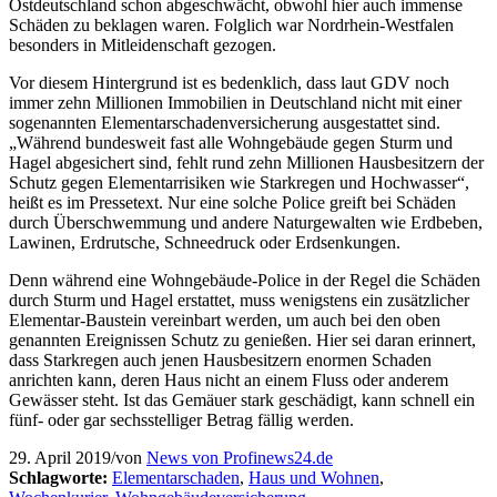
Ostdeutschland schon abgeschwächt, obwohl hier auch immense
Schäden zu beklagen waren. Folglich war Nordrhein-Westfalen
besonders in Mitleidenschaft gezogen.
Vor diesem Hintergrund ist es bedenklich, dass laut GDV noch
immer zehn Millionen Immobilien in Deutschland nicht mit einer
sogenannten Elementarschadenversicherung ausgestattet sind.
„Während bundesweit fast alle Wohngebäude gegen Sturm und
Hagel abgesichert sind, fehlt rund zehn Millionen Hausbesitzern der
Schutz gegen Elementarrisiken wie Starkregen und Hochwasser“,
heißt es im Pressetext. Nur eine solche Police greift bei Schäden
durch Überschwemmung und andere Naturgewalten wie Erdbeben,
Lawinen, Erdrutsche, Schneedruck oder Erdsenkungen.
Denn während eine Wohngebäude-Police in der Regel die Schäden
durch Sturm und Hagel erstattet, muss wenigstens ein zusätzlicher
Elementar-Baustein vereinbart werden, um auch bei den oben
genannten Ereignissen Schutz zu genießen. Hier sei daran erinnert,
dass Starkregen auch jenen Hausbesitzern enormen Schaden
anrichten kann, deren Haus nicht an einem Fluss oder anderem
Gewässer steht. Ist das Gemäuer stark geschädigt, kann schnell ein
fünf- oder gar sechsstelliger Betrag fällig werden.
29. April 2019
/
von
News von Profinews24.de
Schlagworte:
Elementarschaden
,
Haus und Wohnen
,