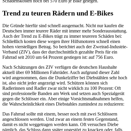
Schadenskosten noch bei 570 Euro je Bike gelegen.
Trend zu teuren Rädern und E-Bikes
Die Gründe hierfür sind schnell ausgemacht. Nicht nur kaufen die
Deutschen immer teurere Räder mit immer mehr Sonderausstattung.
Auch der Trend zu E-Bikes trägt zu immer teureren Schäden bei:
Schließlich kosten diese wegen ihrer Hilfsmotoren schnell einen
hohen vierstelligen Betrag. So berichtet auch der Zweirad-Industrie-
Verband (ZIV), dass der durchschnittlich gezahlte Preis für ein
Fahrrad seit 2010 um 64 Prozent gestiegen ist: auf 756 Euro.
Nach Schätzungen des ZIV verfügen die deutschen Haushalte
aktuell über 69 Millionen Fahrräder. Auch aufgrund dieser Zahl
wird angenommen, dass die Dunkelziffer bei Diebstählen sehr hoch
ist, also nicht jeder angezeigt wird. Schützen können sich
Radlerinnen und Radler zwar nicht wirklich zu 100 Prozent: Oft
sind professionelle Banden am Werk und setzen auch Spezialgerät
gegen die Schlösser ein. Aber einige Vorsichtsmaßnahmen helfen,
die Wahrscheinlichkeit eines Diebstahles zumindest zu reduzieren:
Das Fahrrad sollte mit einem, besser noch mit zwei Schlössern
angeschlossen werden. Und zwar an einem festen Gegenstand,
damit es nicht weggetragen werden kann. Oft versuchen Diebe
nämlich, das Schloss dann später ungestört zu knacken oder, falls