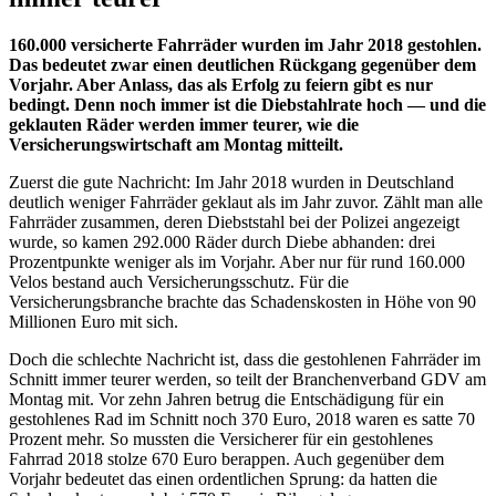
160.000 versicherte Fahrräder wurden im Jahr 2018 gestohlen.
Das bedeutet zwar einen deutlichen Rückgang gegenüber dem
Vorjahr. Aber Anlass, das als Erfolg zu feiern gibt es nur
bedingt. Denn noch immer ist die Diebstahlrate hoch — und die
geklauten Räder werden immer teurer, wie die
Versicherungswirtschaft am Montag mitteilt.
Zuerst die gute Nachricht: Im Jahr 2018 wurden in Deutschland
deutlich weniger Fahrräder geklaut als im Jahr zuvor. Zählt man alle
Fahrräder zusammen, deren Diebststahl bei der Polizei angezeigt
wurde, so kamen 292.000 Räder durch Diebe abhanden: drei
Prozentpunkte weniger als im Vorjahr. Aber nur für rund 160.000
Velos bestand auch Versicherungsschutz. Für die
Versicherungsbranche brachte das Schadenskosten in Höhe von 90
Millionen Euro mit sich.
Doch die schlechte Nachricht ist, dass die gestohlenen Fahrräder im
Schnitt immer teurer werden, so teilt der Branchenverband GDV am
Montag mit. Vor zehn Jahren betrug die Entschädigung für ein
gestohlenes Rad im Schnitt noch 370 Euro, 2018 waren es satte 70
Prozent mehr. So mussten die Versicherer für ein gestohlenes
Fahrrad 2018 stolze 670 Euro berappen. Auch gegenüber dem
Vorjahr bedeutet das einen ordentlichen Sprung: da hatten die