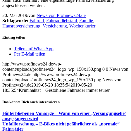
kann auch alternativ eine eigenständige Fahrradversicherung
abgeschlossen werden.
20. Mai 2019
/
von
News von Profinews24.de
Schlagworte:
Fahrrad
,
Fahrraddiebstahl
,
Familie
,
Hausratversicherung
,
Versicherung
,
Wochenkurier
Eintrag teilen
Teilen auf WhatsApp
Per E-Mail teilen
http://www.profinews24.de/wp-
content/uploads/profinews24_logo_wp_150x150.png
0
0
News von
Profinews24.de
http://www.profinews24.de/wp-
content/uploads/profinews24_logo_wp_150x150.png
News von
Profinews24.de
2019-05-20 18:35:54
2019-05-20
18:35:54
Kriminalität – Gestohlene Fahrräder immer teurer
Das könnte Dich auch interessieren
Hinterbliebenen-Vorsorge – Wann von einer ‚Versorgungsehe‘
ausgegangen wird
Unfallforschung – E-Bikes nicht gefährlicher als „normale“
Fahrräder