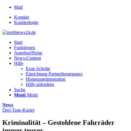
Mail
Kontakt
Kundenlogin
Start
Funktionen
Angebot/Preise
News-Content
Hilfe
Erste Schritte
Einrichtung Partnerhomepages
Homepageintegration
Hilfe anfordern
Suche
Menü
Menü
News
Drei-Tage-Kurier
Kriminalität – Gestohlene Fahrräder
immer teurer